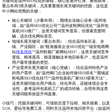
关键词是温州SEO优化的基础，核心是避开红海、聚焦精准，
重点布局3类关键词，尤其要重视长尾关键词的挖掘，这也是
中小网站突围的关键：
核心关键词（少量布局）：围绕企业核心业务+温州地
域，如“温州SEO优化公司”“温州皮鞋网站优化”“温州包
装机SEO推广”，这类关键词竞争度高，但搜索意图明
确，适合优化网站首页。
地域长尾关键词（重点布局）：结合温州各区县、乡
镇、产业园区，如“瓯海服装企业SEO优化”“瑞安电商网
站
排名优化
”“温州鞋都厂家网站SEO”，这类关键词竞争
度低、精准度高，能直接触达本地目标客户，也是温州
用户最常搜索的类型。
产业需求长尾关键词（核心突破）：结合温州特色产业
的用户需求，如“温州阀门企业如何做SEO排名”“鹿城皮
鞋电商SEO优化技巧”“温州包装机厂家SEO获客方法”，
这类关键词贴合用户痛点，转化率高，还能体现企业专
业性，参考温州包装机工厂的成功经验，合理布局这类
关键词能有效提升询盘量。
小技巧：挖掘关键词时，可借助百度下拉框、相关搜索，以及
5118、爱站等免费工具，同时关注温州本地问答平台（如温州