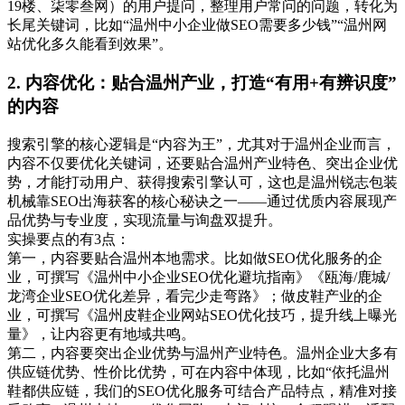
19楼、柒零叁网）的用户提问，整理用户常问的问题，转化为
长尾关键词，比如“温州中小企业做SEO需要多少钱”“温州网
站优化多久能看到效果”。
2. 内容优化：贴合温州产业，打造“有用+有辨识度”
的内容
搜索引擎的核心逻辑是“内容为王”，尤其对于温州企业而言，
内容不仅要优化关键词，还要贴合温州产业特色、突出企业优
势，才能打动用户、获得搜索引擎认可，这也是温州锐志包装
机械靠SEO出海获客的核心秘诀之一——通过优质内容展现产
品优势与专业度，实现流量与询盘双提升。
实操要点的有3点：
第一，内容要贴合温州本地需求。比如做SEO优化服务的企
业，可撰写《温州中小企业SEO优化避坑指南》《瓯海/鹿城/
龙湾企业SEO优化差异，看完少走弯路》；做皮鞋产业的企
业，可撰写《温州皮鞋企业网站SEO优化技巧，提升线上曝光
量》，让内容更有地域共鸣。
第二，内容要突出企业优势与温州产业特色。温州企业大多有
供应链优势、性价比优势，可在内容中体现，比如“依托温州
鞋都供应链，我们的SEO优化服务可结合产品特点，精准对接