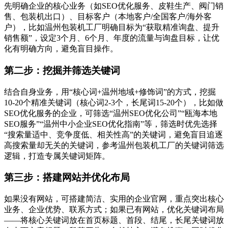
先明确企业的核心业务（如SEO优化服务、皮鞋生产、阀门销
售、包装机出口）、目标客户（本地客户/全国客户/海外客
户），比如温州包装机工厂明确目标为“获取精准询盘、提升
销售额”，设定3个月、6个月、年度的流量与询盘目标，让优
化有明确方向，避免盲目操作。
第二步：挖掘并筛选关键词
结合自身业务，用“核心词+温州地域+修饰词”的方式，挖掘
10-20个精准关键词（核心词2-3个，长尾词15-20个），比如做
SEO优化服务的企业，可筛选“温州SEO优化公司”“瓯海本地
SEO服务”“温州中小企业SEO优化指南”等，筛选时优先选择
“搜索量适中、竞争度低、相关性高”的关键词，避免盲目追逐
高搜索量却无关的关键词，参考温州包装机工厂的关键词筛选
逻辑，打造专属关键词矩阵。
第三步：搭建网站并优化布局
如果没有网站，可搭建简洁、实用的企业官网，重点突出核心
业务、企业优势、联系方式；如果已有网站，优化关键词布局
——将核心关键词放在首页标题、首段、结尾，长尾关键词放