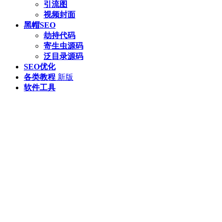
引流图
视频封面
黑帽SEO
劫持代码
寄生虫源码
泛目录源码
SEO优化
各类教程
新版
软件工具