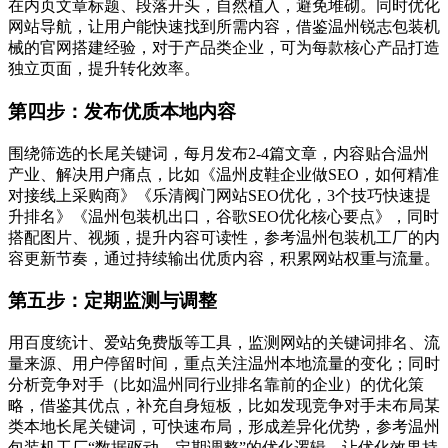
在内页文章标题、段落开头，自然植入，避免堆砌。同时优化
网站导航，让用户能快速找到所需内容，借鉴温州锐志包装机
械的官网搭建经验，对于产品类企业，可为每款核心产品打造
独立页面，提升转化效率。
第四步：发布优质本地内容
围绕筛选的长尾关键词，每月发布2-4篇文章，内容贴合温州
产业、解决用户痛点，比如《温州皮鞋企业做SEO，如何精准
对接线上采购商》《乐清阀门网站SEO优化，3个技巧快速提
升排名》《温州包装机出口，谷歌SEO优化核心要点》，同时
搭配图片、视频，提升内容可读性，参考温州包装机工厂的内
容更新节奏，通过持续输出优质内容，积累网站权重与流量。
第五步：定期监测与调整
用百度统计、爱站免费版等工具，监测网站的关键词排名、流
量来源、用户停留时间，重点关注温州本地流量的变化；同时
分析竞争对手（比如温州同行业排名靠前的企业）的优化策
略，借鉴其优点，补充自身短板，比如发现竞争对手未布局某
类本地长尾关键词，可快速布局，形成差异化优势，参考温州
包装机工厂“数据驱动、定期调整”的优化逻辑，让优化效果持