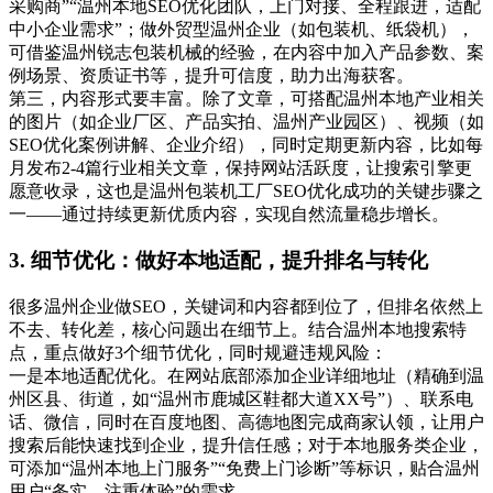
采购商”“温州本地SEO优化团队，上门对接、全程跟进，适配
中小企业需求”；做外贸型温州企业（如包装机、纸袋机），
可借鉴温州锐志包装机械的经验，在内容中加入产品参数、案
例场景、资质证书等，提升可信度，助力出海获客。
第三，内容形式要丰富。除了文章，可搭配温州本地产业相关
的图片（如企业厂区、产品实拍、温州产业园区）、视频（如
SEO优化案例讲解、企业介绍），同时定期更新内容，比如每
月发布2-4篇行业相关文章，保持网站活跃度，让搜索引擎更
愿意收录，这也是温州包装机工厂SEO优化成功的关键步骤之
一——通过持续更新优质内容，实现自然流量稳步增长。
3. 细节优化：做好本地适配，提升排名与转化
很多温州企业做SEO，关键词和内容都到位了，但排名依然上
不去、转化差，核心问题出在细节上。结合温州本地搜索特
点，重点做好3个细节优化，同时规避违规风险：
一是本地适配优化。在网站底部添加企业详细地址（精确到温
州区县、街道，如“温州市鹿城区鞋都大道XX号”）、联系电
话、微信，同时在百度地图、高德地图完成商家认领，让用户
搜索后能快速找到企业，提升信任感；对于本地服务类企业，
可添加“温州本地上门服务”“免费上门诊断”等标识，贴合温州
用户“务实、注重体验”的需求。