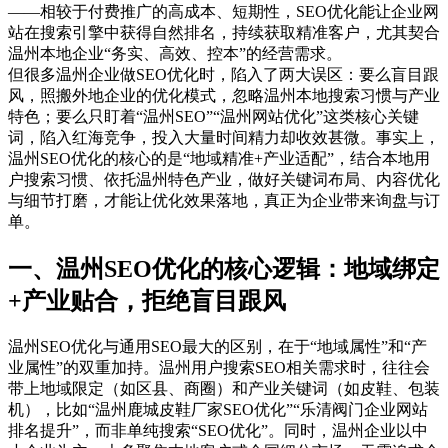
——相较于付费推广的高成本、短期性，SEO优化能让企业网
站在搜索引擎中获得自然排名，持续获取精准客户，尤其契合
温州本地企业“务实、高效、控本”的经营需求。
但很多温州企业做SEO优化时，陷入了两大误区：要么盲目跟
风，照搬外地企业的优化模式，忽略温州本地搜索习惯与产业
特色；要么只盯着“温州SEO”“温州网站优化”这类核心关键
词，陷入红海竞争，投入大量时间精力却收效甚微。事实上，
温州SEO优化的核心的是“地域精准+产业适配”，结合本地用
户搜索习惯、依托温州特色产业，做好关键词布局、内容优化
与细节打磨，才能让优化效果落地，真正为企业带来询盘与订
单。
一、温州SEO优化的核心逻辑：地域绑定
+产业贴合，拒绝盲目跟风
温州SEO优化与通用SEO最大的区别，在于“地域属性”和“产
业属性”的双重加持。温州用户搜索SEO相关需求时，往往会
带上地域限定（如区县、商圈）和产业关键词（如皮鞋、包装
机），比如“温州鹿城皮鞋厂家SEO优化”“乐清阀门企业网站
排名提升”，而非单纯搜索“SEO优化”。同时，温州企业以中