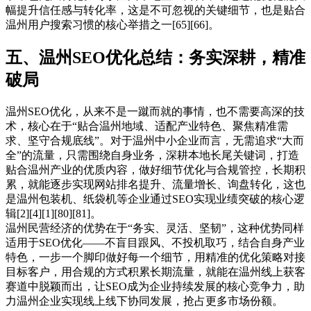
幅提升信任感与转化率，这是不可忽视的关键细节，也是贴合
温州用户搜索习惯的核心举措之一[65][66]。
五、温州SEO优化总结：务实深耕，精准
破局
温州SEO优化，从来不是一蹴而就的事情，也不需要高深的技
术，核心在于“贴合温州地域、适配产业特色、聚焦精准需
求、坚守合规底线”。对于温州中小企业而言，无需追求“大而
全”的流量，只需围绕自身业务，深耕本地长尾关键词，打造
贴合温州产业的优质内容，做好细节优化与合规管控，长期积
累，就能逐步实现网站排名提升、流量增长、询盘转化，这也
是温州包装机、纸袋机等企业通过SEO实现业绩突破的核心逻
辑[2][4][1][80][81]。
温州民营经济的优势在于“务实、灵活、坚韧”，这种优势同样
适用于SEO优化——不盲目跟风、不投机取巧，结合自身产业
特色，一步一个脚印做好每一个细节，用精准的优化策略对接
目标客户，用合规的方式积累长期流量，就能在温州线上获客
赛道中脱颖而出，让SEO成为企业持续发展的核心竞争力，助
力温州企业实现线上线下协同发展，抢占更多市场份额。