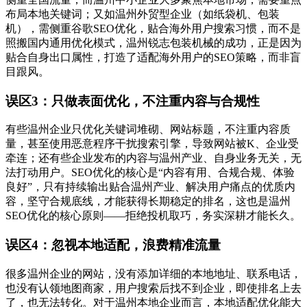
布局本地关键词；又如温州外贸型企业（如纸袋机、包装
机），需侧重谷歌SEO优化，贴合海外用户搜索习惯，而不是
照搬国内通用优化模式，温州锐志包装机械的成功，正是因为
贴合自身出口属性，打造了适配海外用户的SEO策略，而非盲
目跟风。
误区3：只做表面优化，不注重内容与合规性
有些温州企业只优化关键词堆砌、网站标题，不注重内容质
量，甚至使用恶意程序干扰搜索引擎，导致网站被K、企业受
牵连；还有些企业发布的内容与温州产业、自身业务无关，无
法打动用户。SEO优化的核心是“内容有用、合规合规、体验
良好”，只有持续输出贴合温州产业、解决用户痛点的优质内
容，坚守合规底线，才能获得长期稳定的排名，这也是温州
SEO优化的核心原则——拒绝投机取巧，务实深耕才能长久。
误区4：忽视本地适配，浪费精准流量
很多温州企业的网站，没有添加详细的本地地址、联系电话，
也没有认领地图商家，用户搜索后找不到企业，即使排名上去
了，也无法转化。对于温州本地企业而言，本地适配优化能大