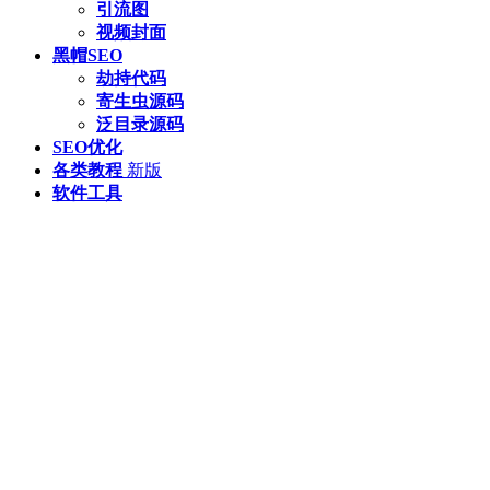
引流图
视频封面
黑帽SEO
劫持代码
寄生虫源码
泛目录源码
SEO优化
各类教程
新版
软件工具