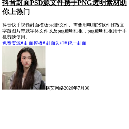
抖音封面PSD源文件携手PNG透明素材助
你上热门
抖音快手视频封面模板psd源文件、需要用电脑PS软件修改文
字跟图片带就字体文件以及png透明框框，png透明框框用于手
机剪眏使用、
免费资源
# 封面模板
# 封面边框
# 统一封面
横艾网络
2026年7月30