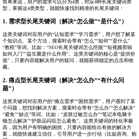
简单来说，用户的需求可以分为4类，对应4种长尾关键词类
型，掌握这4类类型，就能快速找到精准的长尾关键词：
1. 需求型长尾关键词（解决“怎么做”“是什么”）
这类关键词对应用户的“认知需求”“学习需求”，用户想了解某
个知识点、某个方法，搜索时会带有“怎么”“如何”“是什么”
“教程”等词。比如：“SEO长尾关键词怎么挖掘”“短视频剪辑
如何入门”“益生菌是什么作用”。这类关键词的核心是“提供价
值”，只要内容能解决用户的疑问，就能获得稳定的点击和收
藏。
2. 痛点型长尾关键词（解决“怎么办”“有什么问
题”）
这类关键词对应用户的“痛点需求”“困扰需求”，用户遇到了某
个问题，想找到解决方案，搜索时会带有“怎么办”“怎么解决”
“避免”“缺点”等词。比如：“皮肤过敏怎么办”“笔记本电脑卡
顿怎么解决”“护肤品闷痘怎么避免”。这类关键词的转化率极
高，因为用户有明确的困扰，只要内容能给出有效的解决方
案，就能快速建立信任，引导用户进一步行动（比如咨询、购