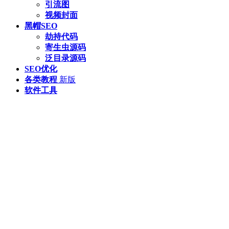
引流图
视频封面
黑帽SEO
劫持代码
寄生虫源码
泛目录源码
SEO优化
各类教程
新版
软件工具