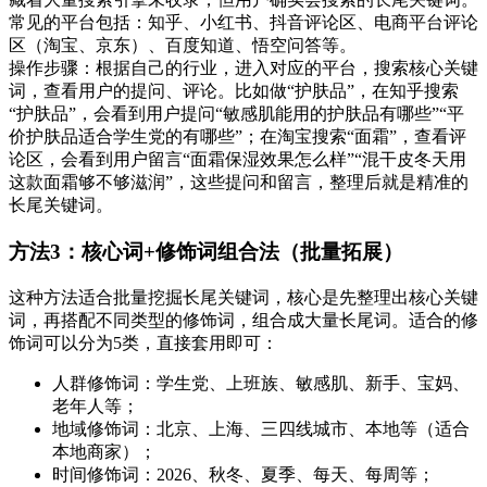
常见的平台包括：知乎、小红书、抖音评论区、电商平台评论
区（淘宝、京东）、百度知道、悟空问答等。
操作步骤：根据自己的行业，进入对应的平台，搜索核心关键
词，查看用户的提问、评论。比如做“护肤品”，在知乎搜索
“护肤品”，会看到用户提问“敏感肌能用的护肤品有哪些”“平
价护肤品适合学生党的有哪些”；在淘宝搜索“面霜”，查看评
论区，会看到用户留言“面霜保湿效果怎么样”“混干皮冬天用
这款面霜够不够滋润”，这些提问和留言，整理后就是精准的
长尾关键词。
方法3：核心词+修饰词组合法（批量拓展）
这种方法适合批量挖掘长尾关键词，核心是先整理出核心关键
词，再搭配不同类型的修饰词，组合成大量长尾词。适合的修
饰词可以分为5类，直接套用即可：
人群修饰词：学生党、上班族、敏感肌、新手、宝妈、
老年人等；
地域修饰词：北京、上海、三四线城市、本地等（适合
本地商家）；
时间修饰词：2026、秋冬、夏季、每天、每周等；