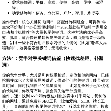
需求修饰词：平价、高端、便捷、高效、显瘦、保湿
等；
场景修饰词：宿舍、办公室、户外、家用、旅行等。
操作示例：核心关键词“咖啡”，搭配修饰词组合，可得到“学
生党平价咖啡”“办公室便捷咖啡”“2026新款挂耳咖啡”“家用全
自动咖啡机推荐”等大量长尾关键词。这种方法的优势是高
效、批量，适合快速搭建长尾关键词库，缺点是需要手动筛
选，剔除一些不符合用户搜索习惯的关键词（比如“老年人高
端咖啡”，这类搜索量极低，无需收录）。
方法4：竞争对手关键词借鉴（快速找差距、补漏
洞）
你的竞争对手，尤其是和你权重相近、定位相似的网站，已经
挖掘并优化了大量长尾关键词，借鉴他们的关键词，能节省大
量时间，同时找到自己的流量漏洞——比如竞争对手已经优化
的长尾词，你没有布局，就会流失这部分流量。
操作步骤：找到3-5个和你定位相似的竞争对手网站，复制他
们的网址，通过免费的SEO工具（比如爱站、5118、站长工
具），查询他们的“长尾关键词排名”，筛选出排名靠前、搜索