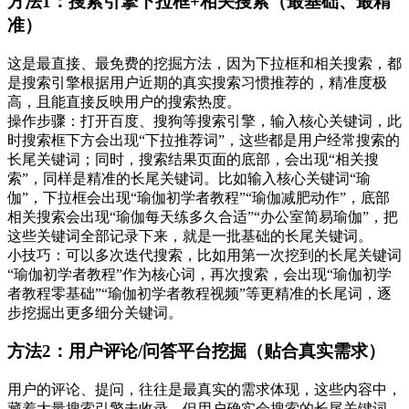
方法1：搜索引擎下拉框+相关搜索（最基础、最精
准）
这是最直接、最免费的挖掘方法，因为下拉框和相关搜索，都
是搜索引擎根据用户近期的真实搜索习惯推荐的，精准度极
高，且能直接反映用户的搜索热度。
操作步骤：打开百度、搜狗等搜索引擎，输入核心关键词，此
时搜索框下方会出现“下拉推荐词”，这些都是用户经常搜索的
长尾关键词；同时，搜索结果页面的底部，会出现“相关搜
索”，同样是精准的长尾关键词。比如输入核心关键词“瑜
伽”，下拉框会出现“瑜伽初学者教程”“瑜伽减肥动作”，底部
相关搜索会出现“瑜伽每天练多久合适”“办公室简易瑜伽”，把
这些关键词全部记录下来，就是一批基础的长尾关键词。
小技巧：可以多次迭代搜索，比如用第一次挖到的长尾关键词
“瑜伽初学者教程”作为核心词，再次搜索，会出现“瑜伽初学
者教程零基础”“瑜伽初学者教程视频”等更精准的长尾词，逐
步挖掘出更多细分关键词。
方法2：用户评论/问答平台挖掘（贴合真实需求）
用户的评论、提问，往往是最真实的需求体现，这些内容中，
藏着大量搜索引擎未收录，但用户确实会搜索的长尾关键词。