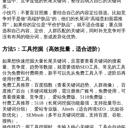
量适中、竞争度低的长尾关键词，整理后纳入自己的关键词
库。
小技巧：不要盲目照搬，要结合自己的内容定位筛选。比如竞
争对手是做“高端护肤品”的，他们的长尾词“高端贵妇面霜推
荐”，如果你的定位是“平价护肤品”，就不适合借鉴；重点筛
选和自己内容、定价、人群匹配的关键词，同时补充竞争对手
没有布局的细分词，形成差异化优势。
方法5：工具挖掘（高效批量，适合进阶）
如果想快速挖掘大量长尾关键词，且需要查看关键词的搜索
量、竞争度、趋势等数据，就需要借助SEO工具。常见的工具
分为免费和付费两类，新手可以先从免费工具入手，进阶后再
使用付费工具。
免费工具推荐：百度指数（查看关键词趋势、人群画像）、百
度推广后台（关键词规划师，需注册推广账号，免费使用，可
查看搜索量、竞争度）、爱站免费版、5118免费版；
付费工具推荐：5118（长尾词挖掘功能最强，支持批量导出、
关键词分组）、爱站专业版、Ahrefs（适合跨境SEO，比如谷
歌优化）、 SEMrush（多平台关键词挖掘，支持百度、谷歌、
搜狗）。
操作技巧：用工具挖掘时，先输入核心关键词，工具会自动拓