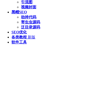
引流图
视频封面
黑帽SEO
劫持代码
寄生虫源码
泛目录源码
SEO优化
各类教程
新版
软件工具