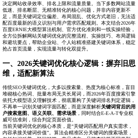
决定网站收录效率、排名上限和流量质量。当下多数网站流量
低迷、排名断层、无精准转化的核心问题，并非内容更新不
足，而是关键词定位偏差、布局混乱、优化方式老旧，无法适
配百度最新的语义识别与用户需求匹配规则。本文结合2026年
百度ERNIE大模型算法机制、官方优化准则和一线实操经验，
全方位拆解网站关键词优化的完整流程、实操技巧、布局逻辑
和避坑要点，帮助企业站、个人站精准搭建关键词体系，稳定
抢占首页流量，实现流量与转化双提升。
一、2026关键词优化核心逻辑：摒弃旧思
维，适配新算法
传统SEO关键词优化，大多以搜索量、热度为核心标准，盲目
堆砌核心热词、批量布局无关长尾词，而2026年百度搜索引擎
依托大模型语义理解技术，彻底重构了关键词排名判定逻辑，
不再单一识别关键词字面匹配，而是深度解析
关键词背后的用
户搜索意图、语义关联、需求场景
，同时结合E-E-A-T专业权
威可信准则，综合判定页面价值。
当前关键词优化的核心本质，是“关键词匹配用户真实需求，
内容承接关键词价值”。算法会精准区分关键词的搜索场景，