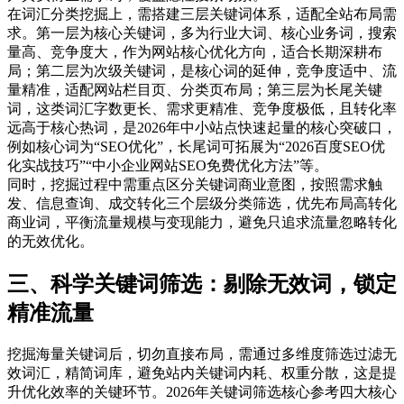
在词汇分类挖掘上，需搭建三层关键词体系，适配全站布局需
求。第一层为核心关键词，多为行业大词、核心业务词，搜索
量高、竞争度大，作为网站核心优化方向，适合长期深耕布
局；第二层为次级关键词，是核心词的延伸，竞争度适中、流
量精准，适配网站栏目页、分类页布局；第三层为长尾关键
词，这类词汇字数更长、需求更精准、竞争度极低，且转化率
远高于核心热词，是2026年中小站点快速起量的核心突破口，
例如核心词为“SEO优化”，长尾词可拓展为“2026百度SEO优
化实战技巧”“中小企业网站SEO免费优化方法”等。
同时，挖掘过程中需重点区分关键词商业意图，按照需求触
发、信息查询、成交转化三个层级分类筛选，优先布局高转化
商业词，平衡流量规模与变现能力，避免只追求流量忽略转化
的无效优化。
三、科学关键词筛选：剔除无效词，锁定
精准流量
挖掘海量关键词后，切勿直接布局，需通过多维度筛选过滤无
效词汇，精简词库，避免站内关键词内耗、权重分散，这是提
升优化效率的关键环节。2026年关键词筛选核心参考四大核心