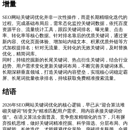
增量
SEO网站关键词优化并非一次性操作，而是长期精细化迭代的
过程。完成基础布局后，需常态化监控关键词数据，依托百度
资源平台、流量统计工具，跟踪关键词排名、曝光量、点击
率、转化率等核心数据。针对排名靠后的优质关键词，通过更
新内容、优化页面体验、增加站内锚文本、积累优质外链等方
式加权提排名；针对无流量、无转化的无效关键词，及时替换
优化，精简词库。
同时，持续挖掘新的长尾关键词、热点衍生关键词，结合行业
趋势、用户需求变化更新关键词布局，不断完善关键词体系。
长期深耕垂直领域，打造关键词内容壁垒，实现核心词稳定霸
屏、长尾词批量收录排名，持续获取免费精准搜索流量。
结语
2026年SEO网站关键词优化的核心逻辑，早已从“迎合算法堆
砌关键词”转变为“精准匹配用户需求、用内容承接关键词价
值”。在语义算法全面普及、竞争愈发精细化的当下，只有摒
弃投机思维，做好关键词精准挖掘、科学筛选、分层布局、内
容赋能、长效迭代，才能规避优化风险，突破排名瓶颈。合规