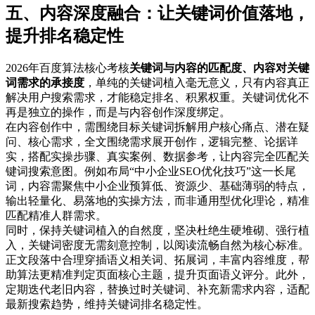
五、内容深度融合：让关键词价值落地，
提升排名稳定性
2026年百度算法核心考核
关键词与内容的匹配度、内容对关键
词需求的承接度
，单纯的关键词植入毫无意义，只有内容真正
解决用户搜索需求，才能稳定排名、积累权重。关键词优化不
再是独立的操作，而是与内容创作深度绑定。
在内容创作中，需围绕目标关键词拆解用户核心痛点、潜在疑
问、核心需求，全文围绕需求展开创作，逻辑完整、论据详
实，搭配实操步骤、真实案例、数据参考，让内容完全匹配关
键词搜索意图。例如布局“中小企业SEO优化技巧”这一长尾
词，内容需聚焦中小企业预算低、资源少、基础薄弱的特点，
输出轻量化、易落地的实操方法，而非通用型优化理论，精准
匹配精准人群需求。
同时，保持关键词植入的自然度，坚决杜绝生硬堆砌、强行植
入，关键词密度无需刻意控制，以阅读流畅自然为核心标准。
正文段落中合理穿插语义相关词、拓展词，丰富内容维度，帮
助算法更精准判定页面核心主题，提升页面语义评分。此外，
定期迭代老旧内容，替换过时关键词、补充新需求内容，适配
最新搜索趋势，维持关键词排名稳定性。