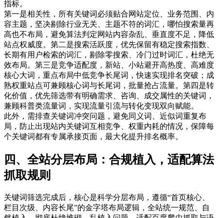
指标。
第一是相关性，所有关键词必须贴合网站定位、业务范围、内
容主题，坚决剔除行业无关、主题不符的词汇，哪怕搜索量再
高也不布局，避免算法判定网站内容杂乱、垂直度不足，降低
站点权威度。第二是搜索活跃度，优先保留有稳定搜索指数、
长期有用户检索的词汇，剔除零搜索、冷门过时词汇，杜绝无
效布局。第三是竞争适配度，新站、小站避开高热度、高难度
核心大词，重点布局中低竞争长尾词，快速实现排名突破；成
熟权重站点可兼顾核心词与长尾词，批量抢占流量。第四是转
化价值，优先筛选带有明确需求、咨询、成交属性的关键词，
兼顾科普类流量词，实现流量引流与转化变现双向赋能。
此外，需排查关键词冲突问题，避免同义词、近似词重复布
局，防止出现站内关键词互相竞争、权重内耗的情况，保障每
个关键词都有专属承接页面，最大化提升排名概率。
四、全站分层布局：合规植入，适配算法
抓取规则
关键词筛选完成后，核心是科学分层布局，遵循“首页核心、
栏目次级、内容长尾”的金字塔布局逻辑，全站统一规范、自
然植入，彻底杜绝堆砌、乱植入问题，适配百度爬虫抓取与语