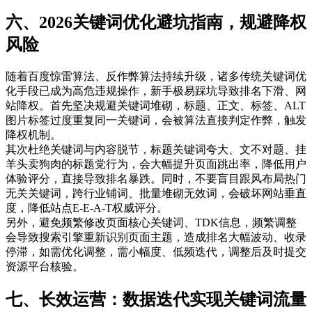
六、2026关键词优化避坑指南，规避降权
风险
随着百度惊雷算法、反作弊算法持续升级，诸多传统关键词优
化手段已成为高危违规操作，新手极易踩坑导致排名下滑、网
站降权。首先坚决规避关键词堆砌，标题、正文、标签、ALT
图片标签过度重复同一关键词，会被算法直接判定作弊，触发
降权机制。
其次杜绝关键词与内容脱节，标题关键词夸大、文不对题、挂
羊头卖狗肉的标题党行为，会大幅提升页面跳出率，降低用户
体验评分，直接导致排名暴跌。同时，不要盲目跟风布局热门
无关关键词，跨行业铺词、批量堆砌无效词，会破坏网站垂直
度，降低站点E-E-A-T权威评分。
另外，避免频繁修改页面核心关键词、TDK信息，频繁调整
会导致搜索引擎重新识别页面主题，造成排名大幅波动、收录
停滞，如需优化调整，需小幅度、低频迭代，调整后及时提交
资源平台核验。
七、长效运营：数据迭代实现关键词流量