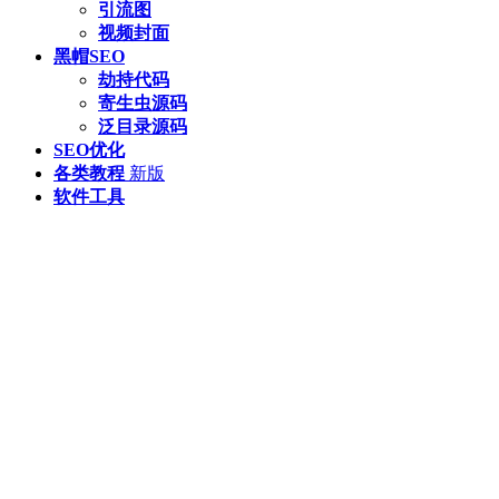
引流图
视频封面
黑帽SEO
劫持代码
寄生虫源码
泛目录源码
SEO优化
各类教程
新版
软件工具