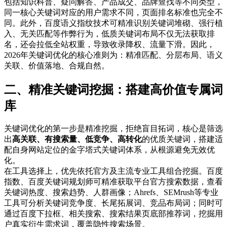
包括知识科普、疑问解答、产品成交、品牌查找等不同类型，
同一核心关键词对应的用户需求不同，页面排名标准也完全不
同。此外，百度语义指纹技术可精准识别关键词堆砌、强行植
入、无关匹配等作弊行为，低质关键词布局不仅无法获取排
名，还会拉低全站权重，导致收录降权、流量下滑。因此，
2026年关键词优化的核心准则为：精准匹配、分层布局、语义
关联、价值落地、合规自然。
二、精准关键词挖掘：搭建高价值专属词
库
关键词优化的第一步是精准挖掘，拒绝盲目拓词，核心是筛选
出
高关联、有搜索量、低竞争、高转化
的优质关键词，搭建适
配自身网站定位的金字塔式关键词体系，从根源避免无效优
化。
在工具选择上，优先依托官方及主流专业工具组合挖掘。百度
指数、百度关键词规划师可精准获取平台官方搜索数据，查看
关键词热度、搜索趋势、人群画像；Ahrefs、SEMrush等专业
工具可分析关键词竞争度、长尾拓展词、竞品布局词；同时可
通过百度下拉框、相关搜索、搜索结果页底部推荐词，挖掘用
户真实衍生需求词，覆盖隐性搜索场景。