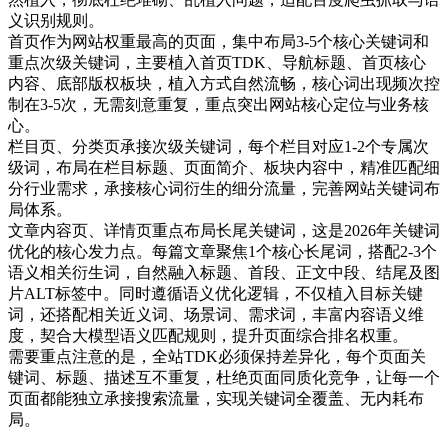
义识别规则。
首页作为网站权重最高的页面，集中布局3-5个核心关键词和
重点次级关键词，主要植入首页TDK、导航标题、首页核心
内容、底部版权板块，植入方式自然流畅，核心词出现频次控
制在3-5次，无需刻意重复，重点突出网站核心定位与业务核
心。
栏目页、分类页承接次级关键词，每个栏目对应1-2个专属次
级词，布局在栏目标题、页面简介、板块内容中，精准匹配细
分行业需求，承接核心词衍生的细分流量，完善网站关键词布
局体系。
文章内容页、详情页重点布局长尾关键词，这是2026年关键词
优化的核心发力点。每篇文章聚焦1个核心长尾词，搭配2-3个
语义相关衍生词，自然融入标题、首段、正文中段、结尾及图
片ALT标签中。同时遵循语义优化逻辑，不仅植入目标关键
词，还搭配相关近义词、场景词、需求词，丰富内容语义维
度，契合大模型语义匹配规则，提升页面综合排名权重。
需要重点注意的是，全站TDK必须保持差异化，每个页面关
键词、标题、描述互不重复，杜绝页面同质化竞争，让每一个
页面都能独立承接搜索流量，实现关键词全覆盖、无内耗布
局。