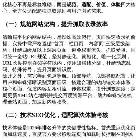
化核心不再是标签堆砌，而是
规范、适配、价值、体验
四大核
心，全方位适配爬虫抓取规则与用户浏览需求。
（一）规范网站架构，提升抓取收录效率
清晰扁平化的网站结构，是蜘蛛高效爬行、页面快速收录的前
提。实操中需严格遵循“首页—栏目页—内容页”三级层级架
构，杜绝四级及以上深层页面，避免权重流失、抓取受阻。同
时统一全站URL规范，坚持静态化、简短化、唯一化原则，
URL长度控制在60字符以内，使用短横线分隔，杜绝动态乱
码、特殊符号，提升页面辨识度。
除此之外，需完善面包屑导航、顶部导航、底部导航配置，让
用户和蜘蛛清晰识别页面层级；搭建合理的站内锚文本体系，
核心页面、优质内容互相引流，传递权重、提升浏览深度；定
期更新XML站点地图并提交百度资源平台，助力蜘蛛快速梳
理全站页面，加速新内容收录。
（二）技术SEO优化，适配算法体验考核
技术体验是2026年排名升降的关键硬性指标。首先重点优化页
面加载速度，百度官方要求移动端页面加载时长控制在3秒以