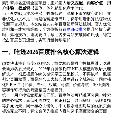
索引擎排名逻辑全面革新，正式迈入
语义匹配、内容价值、用
户体验、权威背书
四位一体的精细化竞争时代。
当下多数站点排名停滞、收录低迷、流量下滑的核心原因，并
非优化力度不足，而是运营思维滞后，仍沿用老旧算法逻辑优
化新平台规则。本文结合2026年百度最新算法机制、官方优化
准则和一线实操经验，全方位拆解
百度SEO排名
提升的核心逻
辑、落地技巧、避坑要点，帮助各类网站突破排名瓶颈，稳定
抢占百度首页流量，实现流量持续增长。
一、吃透2026百度排名核心算法逻辑
想要快速提升百度SEO排名，首要核心是摒弃投机思维，吃透
最新排名底层规则。2026年百度依托ERNIE大模型深度语义理
解技术，彻底摆脱传统关键词字面匹配模式，不再以单一数据
判定页面权重，而是综合四大核心维度进行全域评级，同时强
化E-E-A-T（经验、专业、权威、可信）价值考核，对低质内
容和作弊行为的筛查精度大幅提升。
第一，用户搜索意图精准匹配。百度算法可精准区分用户搜索
的核心需求，涵盖刚需成交、知识科普、疑问解答、品牌查找
等多元场景。同一核心关键词，不同搜索意图对应的优质页面
标准完全不同，算法会优先推送内容与需求高度契合的页面，