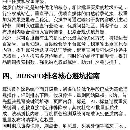
的信任度和权重评级。
优质自然外链是站外优化的核心，相比批量买卖的垃圾外链，
行业权威站点、垂直平台、优质自媒体的自然转载链接，权重
加持效果更显著且稳定。实操中可通过输出干货内容吸引主动
转载，同时入驻垂直行业论坛、优质问答社区、博客平台，发
布原创内容合理植入官网链接，积累合规优质外链。
此外，深耕百度自有生态是性价比最高的优化方式。持续运营
百家号、百度知道、百度经验等平台账号，稳定输出垂直原创
内容，提升账号活跃度与认证等级，绑定官网后可快速传递生
态权重，抢占搜索多席位曝光。同时维护品牌正面舆情，提升
品牌词搜索指数，强化站点权威属性，助力排名稳步提升。
四、2026SEO排名核心避坑指南
算法反作弊系统全面升级后，诸多传统优化手段已成为高危违
规操作，轻则排名下跌、收录停滞，重则网站降权、K站。首
先坚决规避关键词堆砌，页面内容、标题、ALT标签过度重复
关键词，会被直接判定作弊降权；其次杜绝AI批量低质生
成、洗稿拼接内容，百度原创检测系统可精准识别低质内容，
批量发布将清零站点权重。
同时彻底摒弃快排、刷点击、刷流量、买卖外链等黑灰手段，