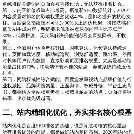
单纯堆砌关键词的页面会被直接过滤，无法获得排名机会。
第二，内容价值权重占比最高。据最新SEO数据统计，2026年
内容质量对排名的影响权重占比达42%，是排名提升的核心支
柱。百度语义指纹技术可识别90%以上的伪原创、拼接洗稿和
低质AI生成内容，明确要求优质站点原创内容占比不低于
80%，低质拼凑、无实际解决价值的内容会直接降权、不收
录。
第三，全域用户体验考核升级。闪电算法、体验算法持续迭
代，页面加载速度、移动端适配、浏览舒适度、跳出率、停留
时长等用户行为数据，直接影响页面排名权重。尤其是移动端
流量占比超70%，移动端体验不佳的站点，会被系统持续压低
排名。
第四，网站权威性综合赋能。百度愈发重视站点品牌价值与行
业权威性，品牌词搜索量、正面舆情、权威外链、平台生态背
书，都会纳入全站权重考核，权威度越高的站点，页面排名容
错率、收录优先级越高。
二、站内精细化优化，夯实排名核心根基
站内优化是百度SEO排名的基础，也是算法考核的核心重点，
所有排名提升的前提，都是做好站内基础布局。2026年站内优