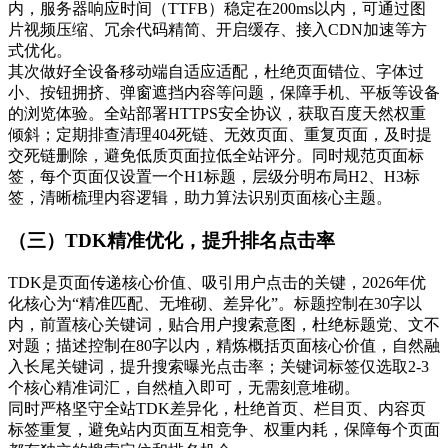
内，服务器响应时间（TTFB）稳定在200ms以内，可通过图
片视频压缩、冗余代码精简、开启缓存、接入CDN加速等方
式优化。
其次做好全设备移动端自适应适配，杜绝页面错位、字体过
小、按钮拥挤、弹窗遮挡内容等问题，保障手机、平板等设备
的浏览体验。全站部署HTTPS安全协议，获取百度天然权重
倾斜；定期排查清理404死链、无效页面、重复页面，及时提
交死链删除，避免低质页面拉低全站评分。同时规范页面标
签，每个页面仅设置一个H1标题，层级分明布局H2、H3标
签，清晰梳理内容逻辑，助力算法识别页面核心主题。
（三）TDK精准优化，提升排名点击率
TDK是页面传递核心价值、吸引用户点击的关键，2026年优
化核心为“精准匹配、无堆砌、差异化”。标题控制在30字以
内，前置核心关键词，贴合用户搜索意图，杜绝标题党、文不
对题；描述控制在80字以内，精炼概括页面核心价值，自然融
入长尾关键词，提升搜索曝光点击率；关键词标签仅选取2-3
个核心精准词汇，自然植入即可，无需刻意堆砌。
同时严格坚守全站TDK差异化，杜绝首页、栏目页、内容页
标签重复，避免站内页面互相竞争、权重内耗，保障每个页面