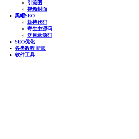
引流图
视频封面
黑帽SEO
劫持代码
寄生虫源码
泛目录源码
SEO优化
各类教程
新版
软件工具