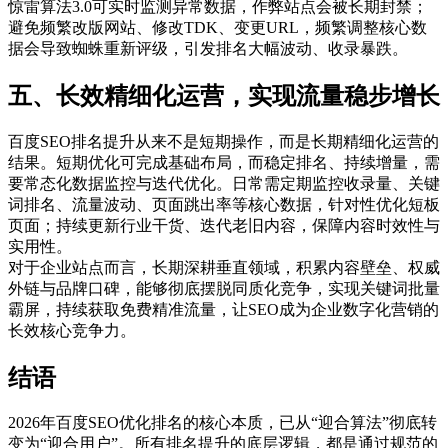
惊雷算法3.0可实时监测异常数据，作弊站点会被长期封禁；
避免频繁改版网站、修改TDK、变更URL，频繁调整核心数
据会导致蜘蛛重新评级，引发排名大幅波动、收录暴跌。
五、长效精细化运营，实现流量稳步增长
百度SEO排名提升从来不是短期操作，而是长期精细化运营的
结果。短期优化可完成基础布局，而稳定排名、持续增量，需
要常态化数据监控与迭代优化。日常需定期监控收录量、关键
词排名、流量波动、页面跳出率等核心数据，针对性优化短板
页面；持续更新行业干货、迭代老旧内容，保障内容时效性与
实用性。
对于企业站点而言，长期深耕垂直领域，积累内容壁垒、权威
外链与品牌口碑，能够彻底摆脱同质化竞争，实现关键词批量
霸屏，持续获取免费精准流量，让SEO成为企业数字化营销的
长效核心竞争力。
结语
2026年百度SEO优化排名的核心本质，已从“迎合算法”彻底转
变为“迎合用户”。所有排名提升的底层逻辑，都是通过规范的