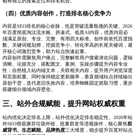
都有独立的搜索定位和排名机会。
（四）优质内容创作，打造排名核心竞争力
内容是SEO排名的核心命脉，也是突破流量瓶颈的关键。2026
年百度彻底淘汰流水账、拼凑式、低质AI内容，优质内容必
须满足原创、专业、完整、有用四大标准。创作前依托百度指
数、关键词规划师，挖掘竞争小、转化率高的长尾关键词，避
开核心词激烈竞争，助力站点快速起量。
内容创作需聚焦用户痛点，完整解答用户搜索潜在问题，逻辑
清晰、论据充分，搭配图文、案例、实操步骤提升内容专业
性；自然植入站内锚文本，关联相关内容，提升用户浏览深度
和页面权重。同时保持稳定更新频率，垂直领域站点持续输出
原创干货，迭代老旧失效内容，培养蜘蛛固定抓取习惯，逐步
搭建细分领域内容壁垒。
三、站外合规赋能，提升网站权威权重
站内优化决定排名上限，站外优化决定排名稳定性。2026年站
外SEO彻底摒弃垃圾外链、批量群发等违规操作，核心聚焦
权
威背书、生态赋能、品牌热度
三大维度，稳步提升百度对站点