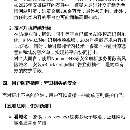
如2025年安徽破获的案件中，嫌疑人通过社交群组为色
情网站引流，涉案金额200余万元，最终被刑拘。此外，
放任此类内容的平台也可能面临高额罚款。
技术对抗持续升级
在防御方面，腾讯、阿里等平台已部署AI多模态识别系
统，能在0.5秒内识别换脸视频，2024年拦截违规内容超
1.2亿条。同时，通过联邦学习技术，多家企业能共享恶
意IP和域名黑名单，实现跨平台协同打击。
对个人而言，使用Norton DNS等安全解析服务屏蔽高风
险域名，安装uBlock Origin等广告拦截插件，是简单有
效的防护手段。
四、用户防范指南：守卫指尖的安全
面对层出不穷的陷阱，用户可以遵循一些简单原则保护自己。
【五看法则，识别伪装】
看域名
：警惕
这类多级子域名，正规网站
125o.xxx.xyz
域名通常更简洁。