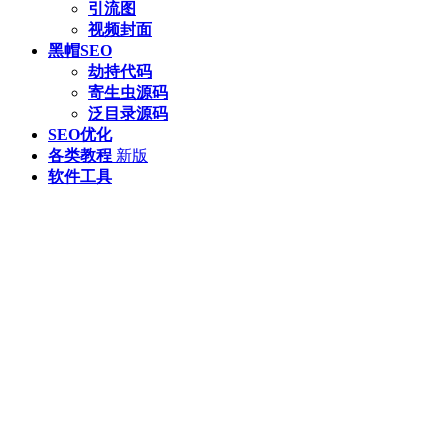
引流图
视频封面
黑帽SEO
劫持代码
寄生虫源码
泛目录源码
SEO优化
各类教程
新版
软件工具