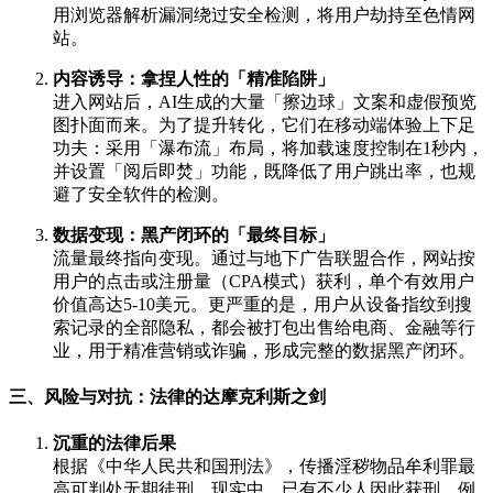
用浏览器解析漏洞绕过安全检测，将用户劫持至色情网
站。
内容诱导：拿捏人性的「精准陷阱」
进入网站后，AI生成的大量「擦边球」文案和虚假预览
图扑面而来。为了提升转化，它们在移动端体验上下足
功夫：采用「瀑布流」布局，将加载速度控制在1秒内，
并设置「阅后即焚」功能，既降低了用户跳出率，也规
避了安全软件的检测。
数据变现：黑产闭环的「最终目标」
流量最终指向变现。通过与地下广告联盟合作，网站按
用户的点击或注册量（CPA模式）获利，单个有效用户
价值高达5-10美元。更严重的是，用户从设备指纹到搜
索记录的全部隐私，都会被打包出售给电商、金融等行
业，用于精准营销或诈骗，形成完整的数据黑产闭环。
三、风险与对抗：法律的达摩克利斯之剑
沉重的法律后果
根据《中华人民共和国刑法》，传播淫秽物品牟利罪最
高可判处无期徒刑。现实中，已有不少人因此获刑，例