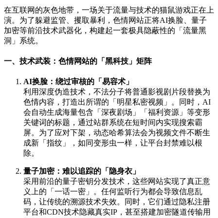
在互联网的灰色地带，一场关于流量与技术的猫鼠游戏正在上
演。为了躲避监管、攫取暴利，色情网站正将AI换脸、量子
加密等前沿技术武器化，构建起一套极具隐蔽性的「流量黑
洞」系统。
一、技术武装：色情网站的「黑科技」矩阵
AI换脸：绕过审核的「易容术」
利用深度伪造技术，不法分子将普通影视剧片段替换为
色情内容，打造出所谓的「明星私密视频」。同时，AI
会自动生成海量包含「深夜剧场」「福利资源」等变形
关键词的标题，通过站群系统在短时间内实现搜索霸
屏。为了应对下架，动态哈希算法会为视频文件不断生
成新「指纹」，如同变形虫一样，让平台封禁难以根
除。
量子加密：难以追踪的「隐身衣」
采用前沿的量子密钥分发技术，这些网站实现了真正意
义上的「一话一密」。任何监听行为都会导致信息乱
码，让传统的溯源技术失效。同时，它们通过隐私注册
平台和CDN技术隐藏真实IP，甚至搭建加密隧道传输用