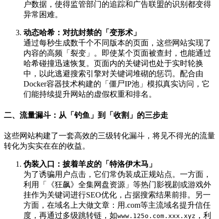
户数据，使得监管部门的追踪和广告联盟的识别都变得
异常困难。
动态哈希：对抗封禁的「变形术」
通过每秒生成数千个不同版本的页面，这些网站实现了
内容的高频「裂变」。即使某个页面被查封，也能通过
哈希碰撞迅速恢复。页面内的关键词也处于实时轮换
中，以此逃避搜索引擎对关键词堆砌的惩罚。配合由
Docker容器技术构建的「僵尸IP池」模拟真实访问，它
们能持续提升网站的虚假权重和排名。
二、流量漏斗：从「钓鱼」到「收割」的三步走
这些网站构建了一套高效的三级转化漏斗，将见不得光的流量
转化为实实在在的收益。
伪装入口：披着羊皮的「特洛伊木马」
为了诱骗用户点击，它们常伪装成正规站点。一方面，
利用「《狂飙》全集网盘资源」等热门影视剧或游戏外
挂作为关键词进行SEO优化，占据搜索结果前排。另一
方面，在域名上大做文章：用.com等主流域名提升信任
度，再通过多级跳转链，如
，利
www.125o.com.xxx.xyz