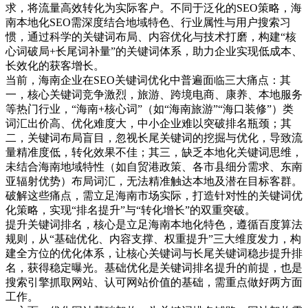
求，将流量高效转化为实际客户。不同于泛化的SEO策略，海
南本地化SEO需深度结合地域特色、行业属性与用户搜索习
惯，通过科学的关键词布局、内容优化与技术打磨，构建“核
心词破局+长尾词补量”的关键词体系，助力企业实现低成本、
长效化的获客增长。
当前，海南企业在SEO关键词优化中普遍面临三大痛点：其
一，核心关键词竞争激烈，旅游、跨境电商、康养、本地服务
等热门行业，“海南+核心词”（如“海南旅游”“海口装修”）类
词汇出价高、优化难度大，中小企业难以突破排名瓶颈；其
二，关键词布局盲目，忽视长尾关键词的挖掘与优化，导致流
量精准度低，转化效果不佳；其三，缺乏本地化关键词思维，
未结合海南地域特性（如自贸港政策、各市县细分需求、东南
亚辐射优势）布局词汇，无法精准触达本地及潜在目标客群。
破解这些痛点，需立足海南市场实际，打造针对性的关键词优
化策略，实现“排名提升”与“转化增长”的双重突破。
提升关键词排名，核心是立足海南本地化特色，遵循百度算法
规则，从“基础优化、内容支撑、权重提升”三大维度发力，构
建全方位的优化体系，让核心关键词与长尾关键词稳步提升排
名，获得稳定曝光。基础优化是关键词排名提升的前提，也是
搜索引擎抓取网站、认可网站价值的基础，需重点做好两方面
工作。