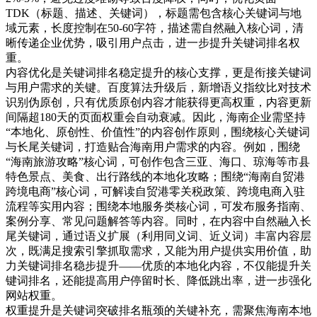
TDK（标题、描述、关键词），标题需包含核心关键词与地
域元素，长度控制在50-60字符，描述需自然融入核心词，清
晰传递企业优势，吸引用户点击，进一步提升关键词排名权
重。
内容优化是关键词排名稳定提升的核心支撑，更是衔接关键词
与用户需求的关键。百度算法升级后，新增语义指纹比对技术
识别伪原创，只有优质原创内容才能获得更高权重，内容更新
间隔超180天的页面权重会自动衰减。因此，海南企业需坚持
“本地化、原创性、价值性”的内容创作原则，围绕核心关键词
与长尾关键词，打造贴合海南用户需求的内容。例如，围绕
“海南旅游攻略”核心词，可创作包含三亚、海口、琼海等市县
特色景点、美食、出行路线的本地化攻略；围绕“海南自贸港
跨境电商”核心词，可解读自贸港零关税政策、跨境电商入驻
流程等实用内容；围绕本地服务类核心词，可发布服务指南、
案例分享、常见问题解答等内容。同时，在内容中自然融入长
尾关键词，通过语义扩展（利用同义词、近义词）丰富内容层
次，既满足搜索引擎抓取需求，又能为用户提供实用价值，助
力关键词排名稳步提升——优质的本地化内容，不仅能提升关
键词排名，还能提高用户停留时长、降低跳出率，进一步强化
网站权重。
权重提升是关键词突破排名瓶颈的关键补充，需聚焦海南本地