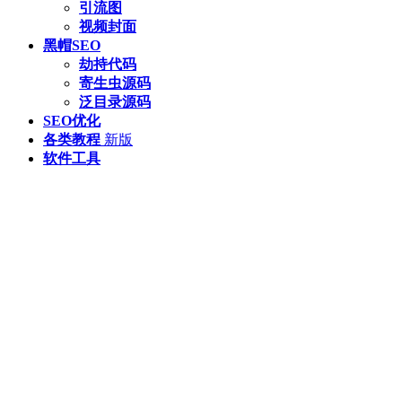
引流图
视频封面
黑帽SEO
劫持代码
寄生虫源码
泛目录源码
SEO优化
各类教程
新版
软件工具