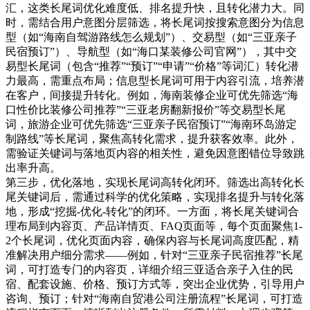
汇，这类长尾词优化难度低、排名提升快，且转化潜力大。同
时，需结合用户意图分层筛选，将长尾词按搜索意图分为信息
型（如“海南自驾游路线怎么规划”）、交易型（如“三亚亲子
民宿预订”）、导航型（如“海口某装修公司官网”），其中交
易型长尾词（包含“推荐”“预订”“申请”“价格”等词汇）转化潜
力最高，需重点布局；信息型长尾词可用于内容引流，培养潜
在客户，间接提升转化。例如，海南装修企业可优先筛选“海
口性价比装修公司推荐”“三亚老房翻新报价”等交易型长尾
词，旅游企业可优先筛选“三亚亲子民宿预订”“海南环岛游定
制路线”等长尾词，聚焦高转化需求，提升获客效率。此外，
需验证关键词与落地页内容的相关性，避免因意图错位导致跳
出率升高。
第三步，优化落地，实现长尾词高转化闭环。筛选出高转化长
尾关键词后，需通过科学的优化策略，实现排名提升与转化落
地，形成“挖掘-优化-转化”的闭环。一方面，将长尾关键词合
理布局到内容页、产品详情页、FAQ页面等，每个页面聚焦1-
2个长尾词，优化页面内容，确保内容与长尾词高度匹配，精
准解决用户细分需求——例如，针对“三亚亲子民宿推荐”长尾
词，可打造专门的内容页，详细介绍三亚适合亲子入住的民
宿、配套设施、价格、预订方式等，突出企业优势，引导用户
咨询、预订；针对“海南自贸港公司注册流程”长尾词，可打造