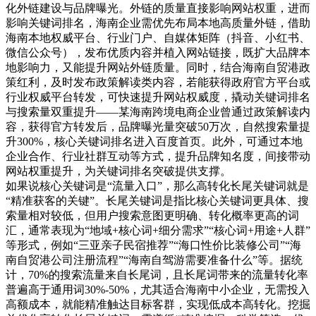
化外链建设与品牌曝光。外链的质量直接影响网站权重，进而
影响关键词排名，海南企业需优先布局本地高质量外链，借助
海南本地权威平台、行业门户、自媒体矩阵（抖音、小红书、
微信公众号），发布优质内容并植入网站链接，既扩大品牌本
地影响力，又能提升网站外链质量。同时，结合海南自贸港政
策红利，及时发布政策解读类内容，若能获得政府官方平台或
行业权威平台转发，可快速提升网站权威度，撬动关键词排名
与搜索量双重提升——某海南跨境电商企业曾通过政策解读内
容，获得官方转发后，品牌曝光量突破50万次，自然搜索量提
升300%，核心关键词排名进入百度首页。此外，可通过本地
企业合作、行业社群互动等方式，提升品牌知名度，间接带动
网站权重提升，为关键词排名突破提供支撑。
如果说核心关键词是“流量入口”，那么高转化长尾关键词就是
“精准获客的关键”。长尾关键词是指比核心关键词更具体、搜
索量相对较低，但用户搜索意图更明确、转化概率更高的词
汇，通常表现为“地域+核心词+细分需求”“核心词+用途+人群”
等形式，例如“三亚亲子民宿推荐”“海口性价比装修公司”“海
南自贸港公司注册流程”“海南自驾游需要准备什么”等。据统
计，70%的搜索流量来自长尾词，且长尾词带来的流量转化率
普遍高于通用词30%-50%，尤其适合海南中小企业，无需投入
高额成本，就能精准触达目标客群，实现低成本高转化。挖掘