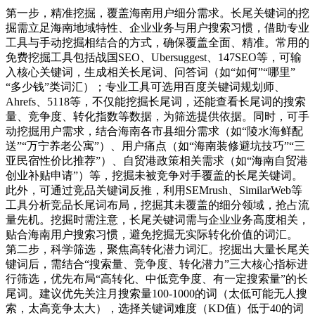
第一步，精准挖掘，覆盖海南用户细分需求。长尾关键词的挖
掘需立足海南地域特性、企业业务与用户搜索习惯，借助专业
工具与手动挖掘相结合的方式，确保覆盖全面、精准。常用的
免费挖掘工具包括战国SEO、Ubersuggest、147SEO等，可输
入核心关键词，生成相关长尾词、问答词（如“如何”“哪里”
“多少钱”类词汇）；专业工具可选用百度关键词规划师、
Ahrefs、5118等，不仅能挖掘长尾词，还能查看长尾词的搜索
量、竞争度、转化指数等数据，为筛选提供依据。同时，可手
动挖掘用户需求，结合海南各市县细分需求（如“陵水海鲜配
送”“万宁养老公寓”）、用户痛点（如“海南装修避坑技巧”“三
亚民宿性价比推荐”）、自贸港政策相关需求（如“海南自贸港
创业补贴申请”）等，挖掘未被竞争对手覆盖的长尾关键词。
此外，可通过竞品关键词反推，利用SEMrush、SimilarWeb等
工具分析竞品长尾词布局，挖掘其未覆盖的细分领域，抢占流
量先机。挖掘时需注意，长尾关键词需与企业业务高度相关，
贴合海南用户搜索习惯，避免挖掘无实际转化价值的词汇。
第二步，科学筛选，聚焦高转化潜力词汇。挖掘出大量长尾关
键词后，需结合“搜索量、竞争度、转化潜力”三大核心指标进
行筛选，优先布局“高转化、中低竞争度、有一定搜索量”的长
尾词。建议优先关注月搜索量100-1000的词（太低可能无人搜
索，太高竞争太大），选择关键词难度（KD值）低于40的词