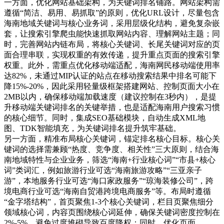
一方面，优化网站基础架构，为关键词排名铺路。网站架构需
遵循“简洁、易用、易抓取”的原则，优化URL设计，尽量包含
海南地域关键词与核心业务词，采用层级化结构，避免复杂嵌
套，让搜索引擎爬虫能快速抓取网站内容、理解网站主题；同
时，完善网站内链布局，将核心关键词、长尾关键词对应的页
面合理串联，实现权重的有效传递，提升重点页面的搜索引擎
权重。此外，需重点优化移动端适配，海南网民移动端使用率
达82%，未通过MIP认证的站点在移动搜索结果中排名可能下
降15%-20%，因此采用轻量级框架搭建网站、控制页面大小在
2MB以内，确保移动端加载速度（建议控制在3秒内），是提
升移动端关键词排名的关键举措，也是适配海南用户搜索习惯
的核心细节。同时，集成SEO基础模块，自动生成XML地
图、TDK智能填充，为关键词排名提升筑牢基础。
另一方面，精准布局核心关键词，锚定排名核心目标。核心关
键词的选择需兼顾“热度、竞争度、相关性”三大原则，结合海
南地域特性与企业业务，筛选“海南+行业核心词”“市县+核心
词”类词汇，例如旅游行业可选“海南旅游攻略”“三亚亲子
游”，本地服务行业可选“海口家政服务”“琼海装修公司”，跨
境电商行业可选“海南自贸港跨境电商服务”等。布局时遵循
“金字塔结构”，首页聚焦1-3个核心关键词，栏目页聚焦细分
领域核心词，内容页围绕核心词延伸，确保关键词密度控制在
2%-5%，避免过度堆砌导致百度降权；同时，优化页面