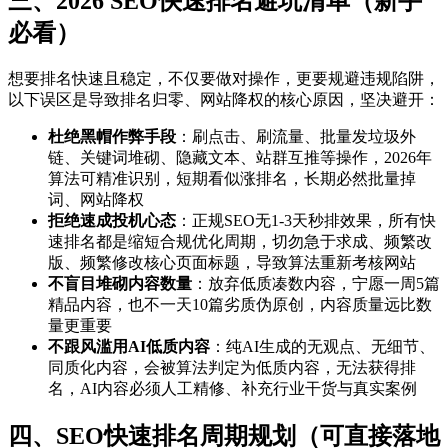
三、2026 SEO快速排名避坑清单（新手
必看）
想要排名快速且稳定，不仅要做对操作，更要规避违规陷阱，
以下误区是导致排名归零、网站降权的核心原因，坚决避开：
杜绝黑帽作弊手段
：刷点击、刷流量、批量发垃圾外
链、关键词堆砌、隐藏文本、站群互推等操作，2026年
算法可精准识别，短期看似涨排名，长期必然批量掉
词、网站降权
拒绝速成投机心态
：正规SEO无1-3天秒排效果，所有快
速排名都是缩短合规优化周期，切勿急于求成、频繁改
版、频繁修改核心页面标题，导致算法重新考核网站
不盲目堆砌内容数量
：放弃低质凑数内容，宁愿一周5篇
精品内容，也不一天10篇劣质伪原创，内容质量远比数
量更重要
不跟风滥用AI低质内容
：纯AI生成的无观点、无细节、
同质化内容，会被算法判定为低质内容，无法获得排
名，AI内容必须人工精修、补充行业干货与真实案例
四、SEO快速排名周期规划（可直接落地