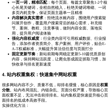
一页一词，精准匹配
：每个页面、每篇文章聚焦1-2个核
心长尾关键词，全程自然植入，杜绝关键词堆砌、一词
多页内耗竞争，保证页面主题单一且精准
内容解决真实需求
：拒绝流水账内容，围绕用户搜索疑
问展开创作，覆盖用户搜索背后的核心需求，补充细
节、案例、教程、注意事项，做到内容全面、落地实
用，提升用户阅读体验
强化内容权威度
：行业类内容可引用权威数据、行业报
告，添加作者资质简介、客户案例、用户评价，贴合E-
A-T权威标准，大幅提升算法信任度与页面打分
固定更新节奏
：新站前期每周稳定更新5-10篇优质原创
内容，保持网站活跃度，让爬虫形成固定抓取习惯，加
快收录与排名更新速度
4. 站内权重集权：快速集中网站权重
很多网站内容不少、质量不低，却排名缓慢，核心原因是
权重
分散
。站内布局混乱、内链杂乱、页面分权严重，导致核心页
面权重不足，无法冲击前排排名。站内集权是快速提升核心页
面排名的低成本高效手段。
实操优化方法：