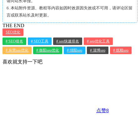
请向站长举报。
6. 本站附件资源、教程等内容如因时效原因失效或不可用，请评论区留
言或联系站长及时更新。
THE END
SEO优化
# SEO排名
# SEO工具
# seo快速排名
# seo优化工具
# 东营seo优化
# 衡阳seo优化
# 绵阳seo
# 淄博seo
# 抚顺seo
喜欢就支持一下吧
点赞
8