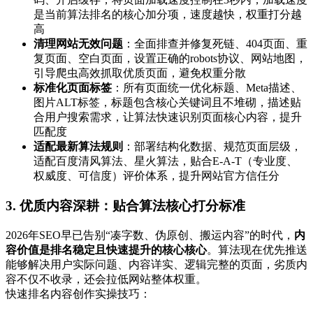
是当前算法排名的核心加分项，速度越快，权重打分越
高
清理网站无效问题
：全面排查并修复死链、404页面、重
复页面、空白页面，设置正确的robots协议、网站地图，
引导爬虫高效抓取优质页面，避免权重分散
标准化页面标签
：所有页面统一优化标题、Meta描述、
图片ALT标签，标题包含核心关键词且不堆砌，描述贴
合用户搜索需求，让算法快速识别页面核心内容，提升
匹配度
适配最新算法规则
：部署结构化数据、规范页面层级，
适配百度清风算法、星火算法，贴合E-A-T（专业度、
权威度、可信度）评价体系，提升网站官方信任分
3. 优质内容深耕：贴合算法核心打分标准
2026年SEO早已告别“凑字数、伪原创、搬运内容”的时代，
内
容价值是排名稳定且快速提升的核心核心
。算法现在优先推送
能够解决用户实际问题、内容详实、逻辑完整的页面，劣质内
容不仅不收录，还会拉低网站整体权重。
快速排名内容创作实操技巧：