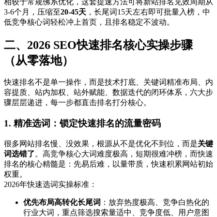
相较于常规佛系优化，这套提速方法可将新站排名见效周期从
3-6个月，压缩至
20-45天
，长尾词15天左右即可批量入榜，中
低竞争核心词轻松冲上首页，且排名稳定不波动。
二、2026 SEO快速排名核心实操步骤
（从零落地）
快速排名不是单一操作，而是技术打底、关键词精准布局、内
容提质、站内加权、站外赋能、数据迭代的闭环体系，六大步
骤层层递进，每一步都直击排名打分核心。
1. 精准选词：锁定快速排名的流量密码
很多网站排名慢、没效果，根源从不是优化不到位，而是
关键
词选错了
。高竞争核心大词难度极高，短期很难冲榜，而快速
排名的核心精髓是：先易后难，以量带质，快速积累网站初始
权重。
2026年快速选词实操标准：
优先布局高转化长尾词
：放弃热度极高、竞争白热化的
行业大词，重点筛选搜索量适中、竞争度低、用户意图