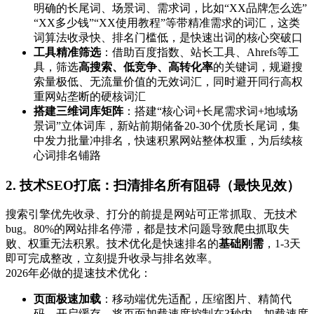
明确的长尾词、场景词、需求词，比如“XX品牌怎么选”
“XX多少钱”“XX使用教程”等带精准需求的词汇，这类
词算法收录快、排名门槛低，是快速出词的核心突破口
工具精准筛选
：借助百度指数、站长工具、Ahrefs等工
具，筛选
高搜索、低竞争、高转化率
的关键词，规避搜
索量极低、无流量价值的无效词汇，同时避开同行高权
重网站垄断的硬核词汇
搭建三维词库矩阵
：搭建“核心词+长尾需求词+地域场
景词”立体词库，新站前期储备20-30个优质长尾词，集
中发力批量冲排名，快速积累网站整体权重，为后续核
心词排名铺路
2. 技术SEO打底：扫清排名所有阻碍（最快见效）
搜索引擎优先收录、打分的前提是网站可正常抓取、无技术
bug。80%的网站排名停滞，都是技术问题导致爬虫抓取失
败、权重无法积累。技术优化是快速排名的
基础刚需
，1-3天
即可完成整改，立刻提升收录与排名效率。
2026年必做的提速技术优化：
页面极速加载
：移动端优先适配，压缩图片、精简代
码、开启缓存，将页面加载速度控制在3秒内，加载速度