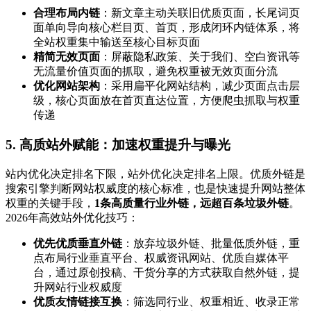
合理布局内链
：新文章主动关联旧优质页面，长尾词页
面单向导向核心栏目页、首页，形成闭环内链体系，将
全站权重集中输送至核心目标页面
精简无效页面
：屏蔽隐私政策、关于我们、空白资讯等
无流量价值页面的抓取，避免权重被无效页面分流
优化网站架构
：采用扁平化网站结构，减少页面点击层
级，核心页面放在首页直达位置，方便爬虫抓取与权重
传递
5. 高质站外赋能：加速权重提升与曝光
站内优化决定排名下限，站外优化决定排名上限。优质外链是
搜索引擎判断网站权威度的核心标准，也是快速提升网站整体
权重的关键手段，
1条高质量行业外链，远超百条垃圾外链
。
2026年高效站外优化技巧：
优先优质垂直外链
：放弃垃圾外链、批量低质外链，重
点布局行业垂直平台、权威资讯网站、优质自媒体平
台，通过原创投稿、干货分享的方式获取自然外链，提
升网站行业权威度
优质友情链接互换
：筛选同行业、权重相近、收录正常