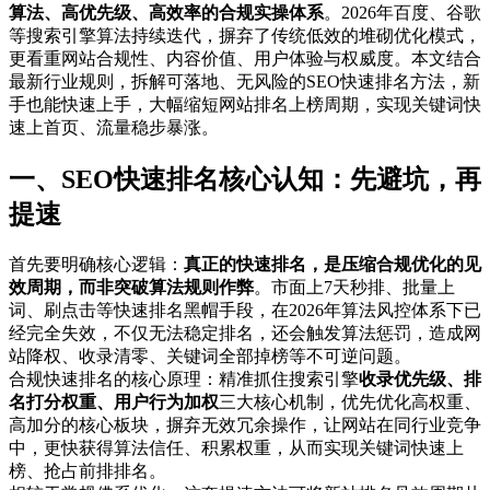
算法、高优先级、高效率的合规实操体系
。2026年百度、谷歌
等搜索引擎算法持续迭代，摒弃了传统低效的堆砌优化模式，
更看重网站合规性、内容价值、用户体验与权威度。本文结合
最新行业规则，拆解可落地、无风险的SEO快速排名方法，新
手也能快速上手，大幅缩短网站排名上榜周期，实现关键词快
速上首页、流量稳步暴涨。
一、SEO快速排名核心认知：先避坑，再
提速
首先要明确核心逻辑：
真正的快速排名，是压缩合规优化的见
效周期，而非突破算法规则作弊
。市面上7天秒排、批量上
词、刷点击等快速排名黑帽手段，在2026年算法风控体系下已
经完全失效，不仅无法稳定排名，还会触发算法惩罚，造成网
站降权、收录清零、关键词全部掉榜等不可逆问题。
合规快速排名的核心原理：精准抓住搜索引擎
收录优先级、排
名打分权重、用户行为加权
三大核心机制，优先优化高权重、
高加分的核心板块，摒弃无效冗余操作，让网站在同行业竞争
中，更快获得算法信任、积累权重，从而实现关键词快速上
榜、抢占前排排名。