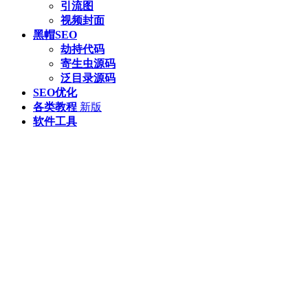
引流图
视频封面
黑帽SEO
劫持代码
寄生虫源码
泛目录源码
SEO优化
各类教程
新版
软件工具