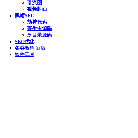
引流图
视频封面
黑帽SEO
劫持代码
寄生虫源码
泛目录源码
SEO优化
各类教程
新版
软件工具