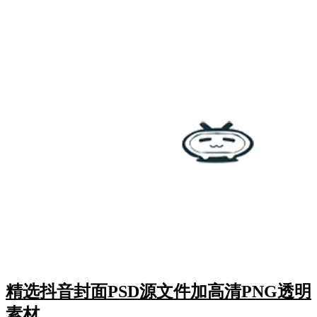
精选抖音封面PSD源文件加高清PNG透明
素材