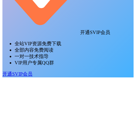
开通SVIP会员
全站VIP资源免费下载
全部内容免费阅读
一对一技术指导
VIP用户专属QQ群
开通SVIP会员