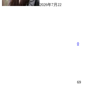
2026年7月22
0
69