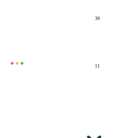
39
11