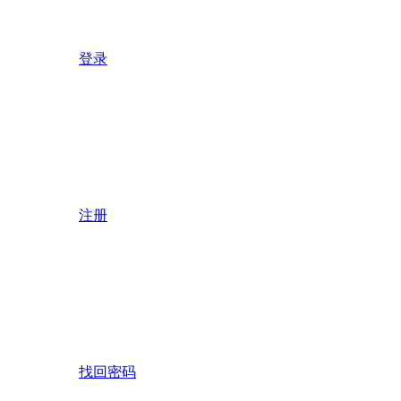
登录
注册
找回密码