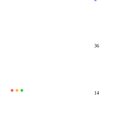
36
14