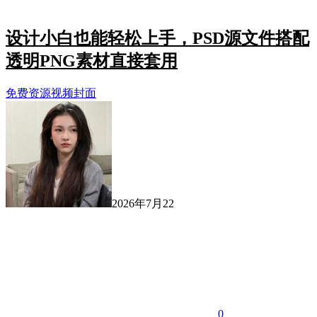
设计小白也能轻松上手，PSD源文件搭配
透明PNG素材直接套用
免费资源
视频封面
2026年7月22
0