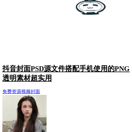
抖音封面PSD源文件搭配手机使用的PNG
透明素材超实用
免费资源
视频封面