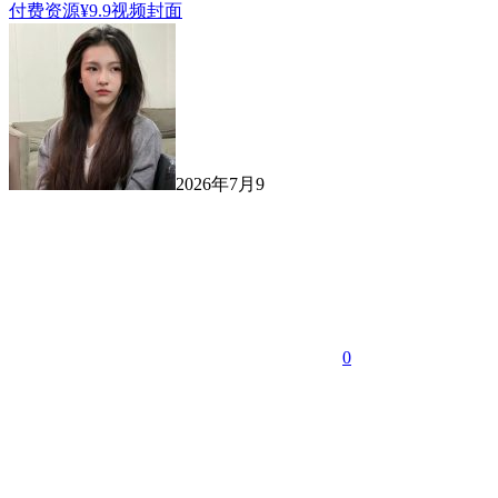
付费资源
¥
9.9
视频封面
2026年7月9
0