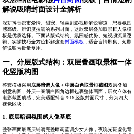
解说吸睛封面设计全解析
深耕抖音都市爱情、甜宠、轻喜剧影视剧解说赛道，想要氛围
感高级、辨识度拉满的系列封面，这款双层叠加取景框人像模
板是优质选择。下面从版式结构、氛围感优势、短视频流量逻
辑、实操技巧全方位拆解这套
封面模板
，适合言情剧集、短剧
解说账号批量复用。
一、分层版式结构：双层叠画取景框一体
化竖版构图
整套模板采用
底层暗调人像 + 中层白色取景框截图
双层叠加
创意构图，外层一圈细白圆角边框包裹整体画面，层次立体有
电影截图质感，完美适配抖音 9:16 竖版封面尺寸，分为四大
视觉区块：
1. 底层暗调氛围感人像基底
整张画面最底层铺满完整暗调蓝调少女人像，夜晚光斑虚化背