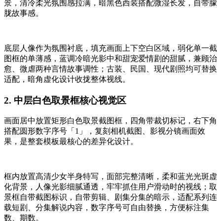
景，清冷柔光氛围感拉满，暗黑色西装搭配微湿长发，自带朦
胧故事感。
底层人像作为氛围衬底，填充画面上下空白区域，弱化单一截
图框的单薄感，蓝调冷暗光影中和甜宠爱情剧的甜腻，兼顾治
愈、微虐两种言情故事调性；古装、民国、现代剧照均可替换
适配，暗角虚化设计收拢整体视线。
2. 中层白色取景框核心视觉区
画面居中放置矩形白色取景截图框，四角带裁切标记，右下角
搭配圆形数字序号「1」，复刻相机截图、影视分镜画面效
果，是整套模板最核心的差异化设计。
框内放置高清少女半身特写，面部完整清晰，柔和蓝光光斑虚
化背景，人像光影细腻通透，牢牢抓住用户滑动时的视线；取
景框自带截图标识，自带剪辑、剧集分集的暗示，适配系列连
载短剧、分集解说内容，数字序号可自由替换，方便标注集
数、期数。