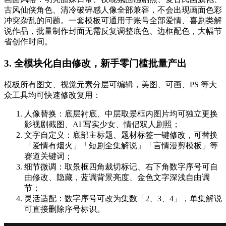
古风仙侠角色、清冷破碎感人像全部兼容，不会出现画面色彩
冲突杂乱的问题。一套模板可通用于账号全部爱情、喜剧类解
说作品，批量制作封面无需反复调整底色、边框配色，大幅节
省创作时间。
3. 全模块化自由修改，新手零门槛批量产出
模板所有图文、视觉元素分层可编辑，美图、可画、PS 等大
众工具均可快速修改复用：
人像替换：底层衬底、中层取景框内图片均可独立更换
影视剧截图、AI 写实少女、情侣双人剧照；
文字自定义：底部主标题、题材标签一键修改，可替换
「爱情有烟火」「短剧全集解说」「言情漫剪模板」等
赛道关键词；
细节微调：取景框四角裁切标记、右下角数字序号可自
由修改、隐藏，蓝调背景亮度、金色文字深浅自由调
节；
灵活适配：数字序号可改为集数「2、3、4」，单集解说
可直接删除序号标识。