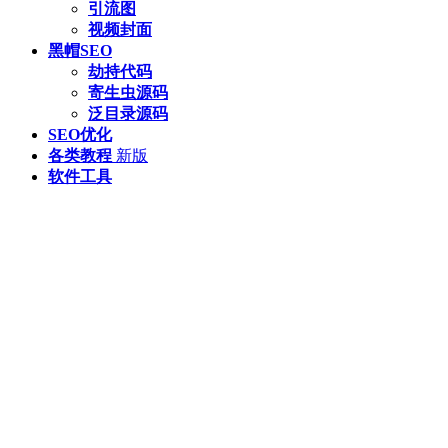
引流图
视频封面
黑帽SEO
劫持代码
寄生虫源码
泛目录源码
SEO优化
各类教程
新版
软件工具