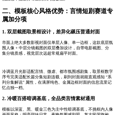
二、模板核心风格优势：言情短剧赛道专
属加分项
1. 双层截图取景框设计，差异化碾压普通封面
市面上绝大多数影视封面仅单层人像、单一边框，这款底层氛
围人像 + 中层分镜截图的双层叠加设计，自带电影截图、分
集分镜质感，视觉层次远超常规扁平封面。
冷调蓝月光影适配言情、微虐、都市氛围感剧集，取景框数字
序号完美适配长篇分集短剧连载，刷到封面就能直观感知 “系
列分集解说” 属性，在满屏纯色、金属边框封面的信息流里记
忆点独一档。
2. 冷暖百搭暗调基底，全品类言情素材通用
模板以深蓝、黑、暖金三色为主中性暗调基底，不挑框内人像
画面风格：明亮甜妹日常、夜晚氛围感剧照、复古民国旗袍、