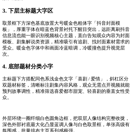
3. 下层主标题大字区
取景框下方深色基底放置大号暖金色粗体字「抖音封面模
板」，厚重字体在暗蓝色背景衬托下醒目突出，远距离刷抖音
信息流也能一眼识别视频核心主题，直白告知观众内容为封面
模板、剧集解说类资源，精准吸引有追剧、找封面素材需求的
受众。暖金色字体中和画面冷蓝暗调，冷暖撞色提升视觉层
次。
4. 底部题材分类小字
主标题下方搭配同色系浅金色文字「喜剧 / 爱情」，斜杠区分
双题材标签，清晰标注剧集内容风格，观众无需点开视频就能
预判故事调性，精准筛选喜爱都市甜宠、轻喜剧的垂直女性受
众。
外层环绕一圈纤细白色圆角边框，把双层人像结构完整收拢，
深色外部衬底最大化凸显蓝调人像与白色取景框，单张高级有
氛围感，批量排布主页系列感极强。