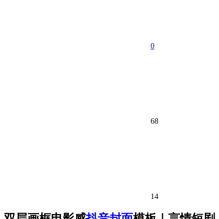
0
68
14
双层画框电影感
抖音封面
模板｜言情短剧