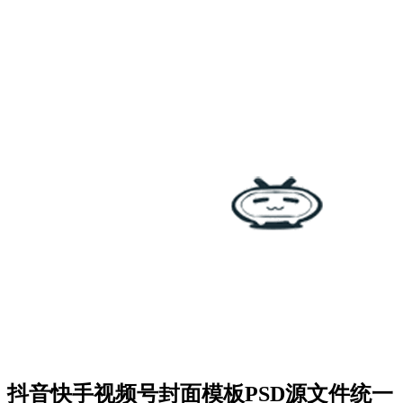
抖音快手视频号封面模板PSD源文件统一