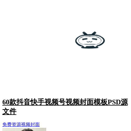
60款抖音快手视频号视频封面模板PSD源
文件
免费资源
视频封面