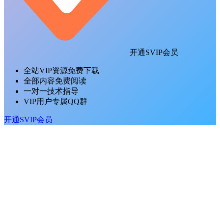
开通SVIP会员
全站VIP资源免费下载
全部内容免费阅读
一对一技术指导
VIP用户专属QQ群
开通SVIP会员