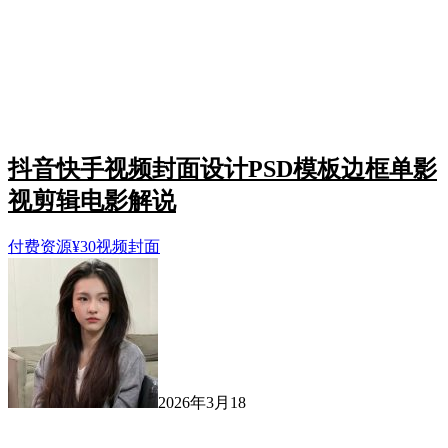
抖音快手视频封面设计PSD模板边框单影
视剪辑电影解说
付费资源
¥
30
视频封面
2026年3月18