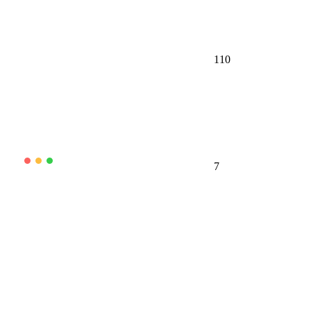
110
7