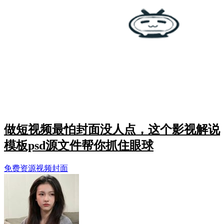
做短视频最怕封面没人点，这个影视解说
模板psd源文件帮你抓住眼球
免费资源
视频封面