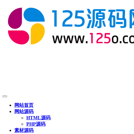
网站首页
网站源码
HTML源码
PHP源码
素材源码