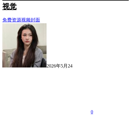
视觉
免费资源
视频封面
2026年5月24
0