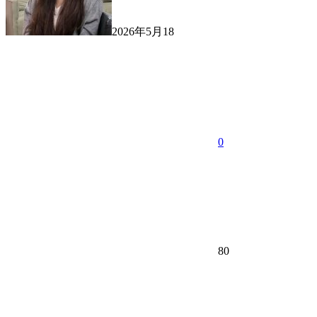
2026年5月18
0
80