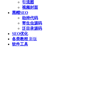
引流图
视频封面
黑帽SEO
劫持代码
寄生虫源码
泛目录源码
SEO优化
各类教程
新版
软件工具