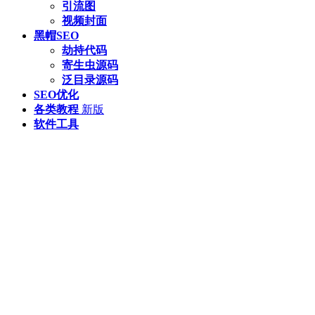
引流图
视频封面
黑帽SEO
劫持代码
寄生虫源码
泛目录源码
SEO优化
各类教程
新版
软件工具