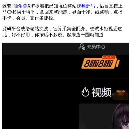
这套“
独角兽
X4”捉着把已知坑位整站
视频源码
，后台直接上
马CMS挨个填平，拿回来就能跑，界面干净、线路稳，点播
不卡，会员、支付条捷径。
源码平台或给老站换皮，它算采集全配齐。想试水短视丢这
儿，好不好用，你按话不多说。起来遛一圈就知道