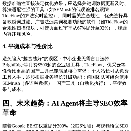
数据准确性直接决定优化效果，应选择关键词数据更新及时、
算法适配性强的工具（如SEMrush的低误差排名跟踪、
TideFlow的算法实时监控）。同时需关注合规性，优先选择具
备敏感词过滤、广告法违禁词检测功能的软件（如TideFlow的
合规性扫描模块，可使页面过审率从67%提升至92%），规避
内容违规风险。
4. 平衡成本与性价比
避免陷入”越贵越好”的误区：中小企业无需盲目选择
BrightEdge等月费$500起的企业级工具，TideFlow、优采云等
性价比更高的国产工具已能满足核心需求；个人站长可从免费
工具入手，逐步根据业务增长升级功能；跨国团队可组合使用
SEMrush（多语种数据）+ 国产工具（自动化执行），平衡效
果与成本。
四、未来趋势：AI Agent将主导SEO效率
革命
随着Google EEAT权重提升300%（2026预测）与视频语义SEO