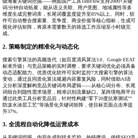
级海量关键词挖掘——例如国产工具TideFlow支持2000+关键
词/分钟自动拓展，能从语义关联、用户意图、地域属性等多
维度生成完整词库，长尾词覆盖度提升至85%以上。同时，软
件可自动整合搜索量、竞争度、商业价值等核心指标，生成可
视化评估矩阵，将原本需要数天的筛选工作压缩至小时级完
成。
2. 策略制定的精准化与动态化
搜索引擎算法的高频迭代（如百度清风算法3.0、Google EEAT
标准升级）与竞品策略的实时调整，要求关键词优化必须具备
动态适配能力。优质优化软件可实时监控7大搜索引擎的算法
变动，通过反同质化算法规避内容重复风险，同时借助AI语
义分析深度解构竞品关键词布局逻辑——从核心词分布、长尾
词组合到隐性需求场景，精准识别流量缺口。某跨境电商平台
通过此类工具分析竞品后，针对性构建”零下20度抗寒测试””
防泼水涂层工艺”等场景化关键词矩阵，使目标页面点击率提
升37%。
3. 全流程自动化降低运营成本
从关键词挖掘、内容生成到排名监控、外链建设，传统SEO流