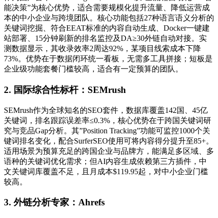
能决策”为核心优势，适合需要规模化提升流量、降低运营成
本的中小企业与跨境团队。核心功能包括27种语言语义分析的
关键词挖掘、符合EEAT标准的内容自动生成、Docker一键建
站部署、15分钟刷新的排名监控及DA≥30外链自动对接。实
测数据显示，其收录效率2周达92%，某项目线索成本下降
73%。优势在于数据闭环统一看板，无需多工具拼接；短板是
企业级功能套餐门槛较高，适合有一定预算的团队。
2. 国际综合性标杆：SEMrush
SEMrush作为全球知名的SEO套件，数据库覆盖142国、45亿
关键词，排名跟踪误差率≤0.3%，核心优势在于跨国关键词研
究与竞品Gap分析。其”Position Tracking”功能可监控1000个关
键词排名变化，配合SurferSEO使用可将内容得分提升至85+。
适用场景为预算充足的跨国企业与品牌方，能满足多区域、多
语种的关键词优化需求；但AI内容生成依赖第三方插件，中
文关键词库覆盖不足，且月成本$119.95起，对中小企业门槛
较高。
3. 外链分析专家：Ahrefs