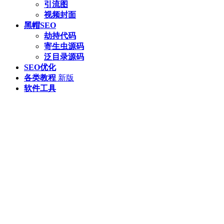
引流图
视频封面
黑帽SEO
劫持代码
寄生虫源码
泛目录源码
SEO优化
各类教程
新版
软件工具