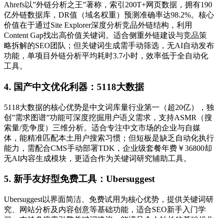
Ahrefs以”外链分析之王”著称，索引200T+网页数据，拥有190
亿外链数据库，DR值（域名权重）预测准确率达98.2%。核心
价值在于通过Site Explorer深度分析竞品外链结构，利用
Content Gap找出高价值关键词。适合侧重外链建设与竞品策
略拆解的SEO团队；但关键词生成需手动筛选，无AI自动发布
功能，单项目外链分析平均耗时3.7小时，效率低于全自动化
工具。
4. 国产中文优化利器：5118大数据
5118大数据的核心优势是中文词库量行业第一（超20亿），独
创”需求图谱”功能可深度挖掘用户语义需求，支持ASMR（搜
索量/竞争度）三维分析。适合专注中文市场的企业与自媒
体，能精准匹配本土用户搜索习惯；但短板是缺乏自动化执行
能力，需配合CMS手动部署TDK，企业级套餐年费￥36800却
无AI内容生成模块，更适合作为关键词研究辅助工具。
5. 新手友好型免费工具：Ubersuggest
Ubersuggest以界面简洁、免费试用为核心优势，提供关键词研
究、网站分析及内容创意等基础功能，适合SEO新手入门学