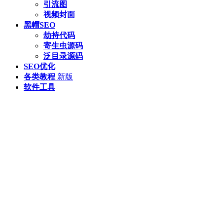
引流图
视频封面
黑帽SEO
劫持代码
寄生虫源码
泛目录源码
SEO优化
各类教程
新版
软件工具