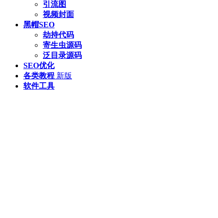
引流图
视频封面
黑帽SEO
劫持代码
寄生虫源码
泛目录源码
SEO优化
各类教程
新版
软件工具