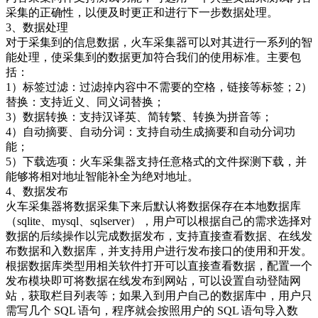
采集的正确性，以便及时更正和进行下一步数据处理。
3、数据处理
对于采集到的信息数据，火车采集器可以对其进行一系列的智
能处理，使采集到的数据更加符合我们的使用标准。主要包
括：
1）标签过滤：过滤掉内容中不需要的空格，链接等标签；2）
替换：支持近义、同义词替换；
3）数据转换：支持汉译英、简转繁、转换为拼音等；
4）自动摘要、自动分词：支持自动生成摘要和自动分词功
能；
5）下载选项：火车采集器支持任意格式的文件探测下载，并
能够将相对地址智能补全为绝对地址。
4、数据发布
火车采集器将数据采集下来后默认将数据保存在本地数据库
（sqlite、mysql、sqlserver），用户可以根据自己的需求选择对
数据的后续操作以完成数据发布，支持直接查看数据、在线发
布数据和入数据库，并支持用户进行发布接口的使用和开发。
根据数据库类型用相关软件打开可以直接查看数据，配置一个
发布模块即可将数据在线发布到网站，可以设置自动登陆网
站，获取栏目列表等；如果入到用户自己的数据库中，用户只
需写几个 SQL 语句，程序就会按照用户的 SQL 语句导入数