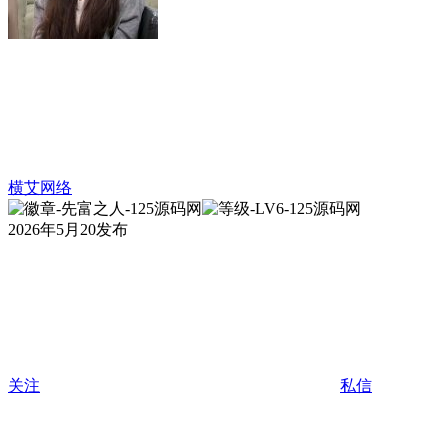
横艾网络
2026年5月20发布
关注
私信