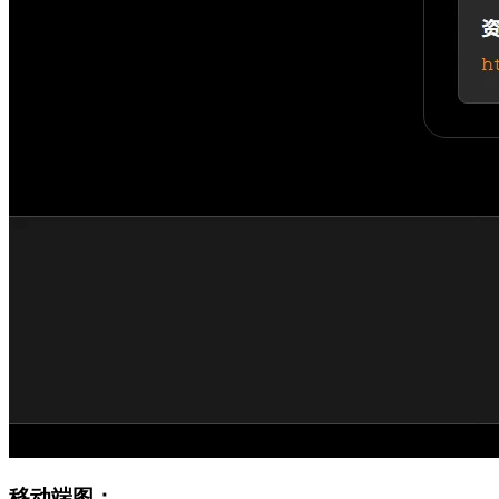
移动端图：