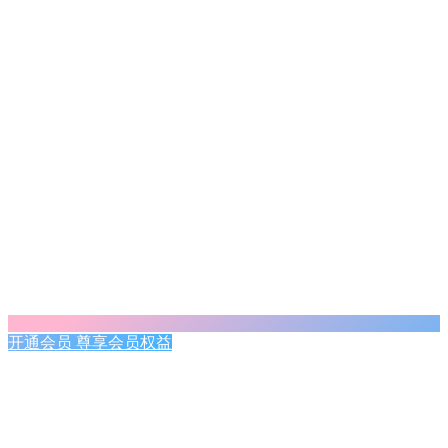
开通会员 尊享会员权益