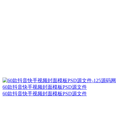
60款抖音快手视频封面模板PSD源文件
60款抖音快手视频封面模板PSD源文件