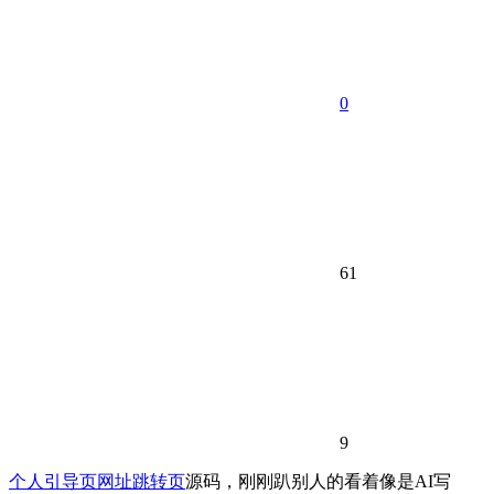
0
61
9
个人引导页
网址跳转页
源码，刚刚趴别人的看着像是AI写