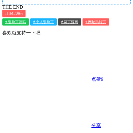
THE END
HTML源码
# 引导页源码
# 个人引导页
# 网页源码
# 网址跳转页
喜欢就支持一下吧
点赞
9
分享