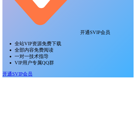
开通SVIP会员
全站VIP资源免费下载
全部内容免费阅读
一对一技术指导
VIP用户专属QQ群
开通SVIP会员