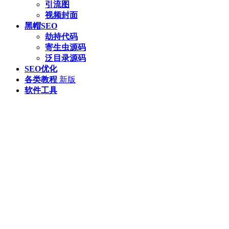
引流图
视频封面
黑帽SEO
劫持代码
寄生虫源码
泛目录源码
SEO优化
各类教程
新版
软件工具