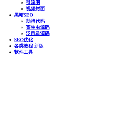
引流图
视频封面
黑帽SEO
劫持代码
寄生虫源码
泛目录源码
SEO优化
各类教程
新版
软件工具