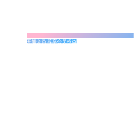
开通会员 尊享会员权益