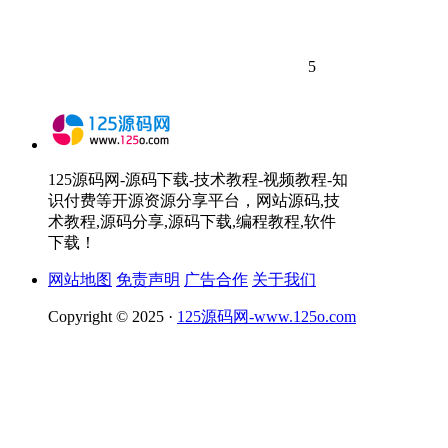
5
125源码网-源码下载-技术教程-视频教程-知
识付费等开源资源分享平台，网站源码,技
术教程,源码分享,源码下载,编程教程,软件
下载！
网站地图
免责声明
广告合作
关于我们
Copyright © 2025 ·
125源码网-www.125o.com