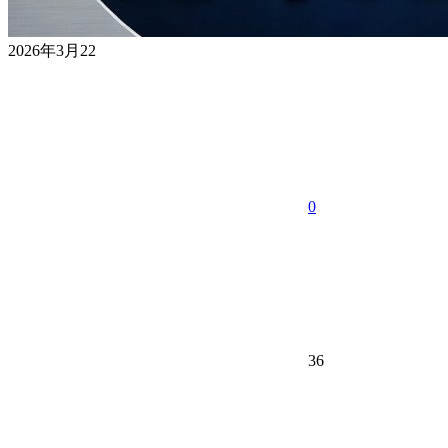
2026年3月22
0
36