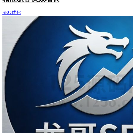
SEO优化