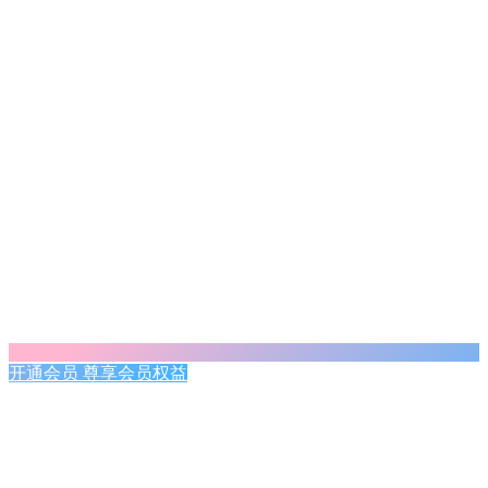
开通会员 尊享会员权益