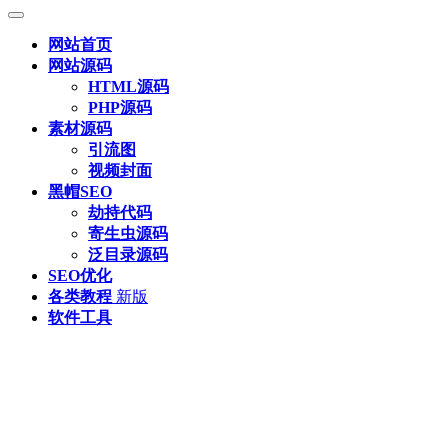
网站首页
网站源码
HTML源码
PHP源码
素材源码
引流图
视频封面
黑帽SEO
劫持代码
寄生虫源码
泛目录源码
SEO优化
各类教程
新版
软件工具