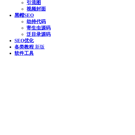
引流图
视频封面
黑帽SEO
劫持代码
寄生虫源码
泛目录源码
SEO优化
各类教程
新版
软件工具