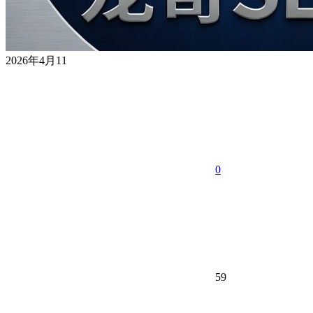
2026年4月11
0
59