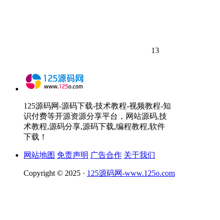
13
125源码网-源码下载-技术教程-视频教程-知
识付费等开源资源分享平台，网站源码,技
术教程,源码分享,源码下载,编程教程,软件
下载！
网站地图
免责声明
广告合作
关于我们
Copyright © 2025 ·
125源码网-www.125o.com