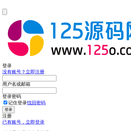
登录
没有账号？立即注册
用户名或邮箱
登录密码
记住登录
找回密码
登录
注册
已有账号，立即登录