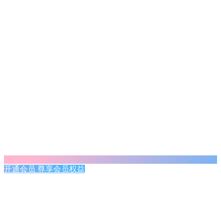
开通会员 尊享会员权益