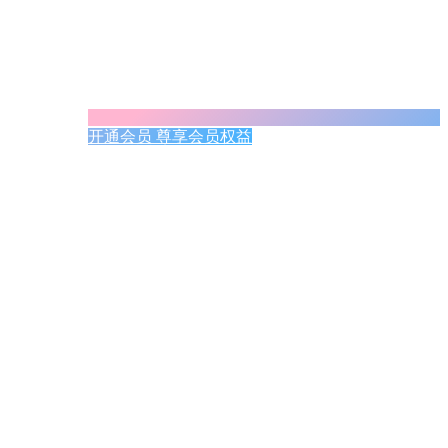
开通会员 尊享会员权益