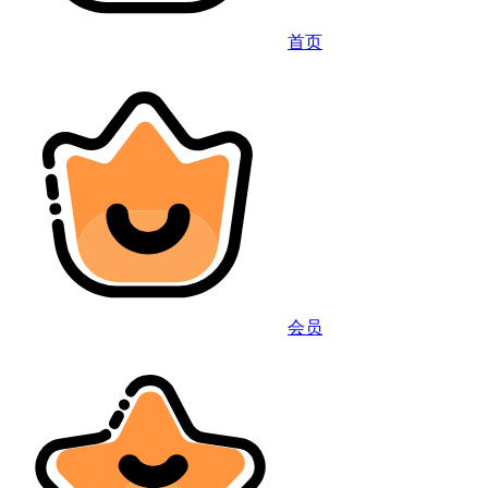
首页
会员