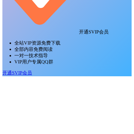
开通SVIP会员
全站VIP资源免费下载
全部内容免费阅读
一对一技术指导
VIP用户专属QQ群
开通SVIP会员