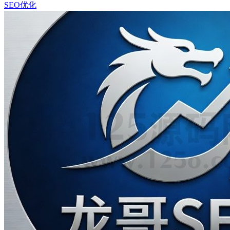
SEO优化