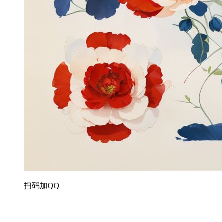
扫码加QQ