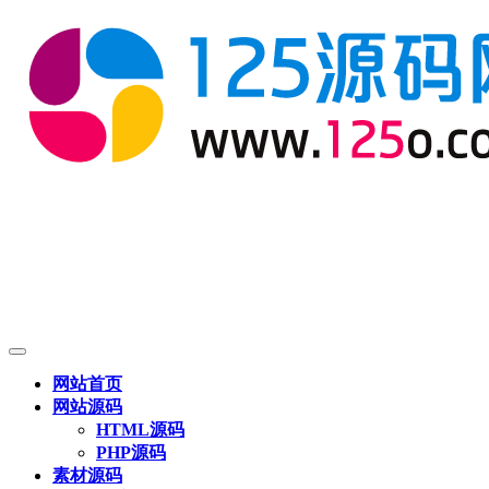
网站首页
网站源码
HTML源码
PHP源码
素材源码