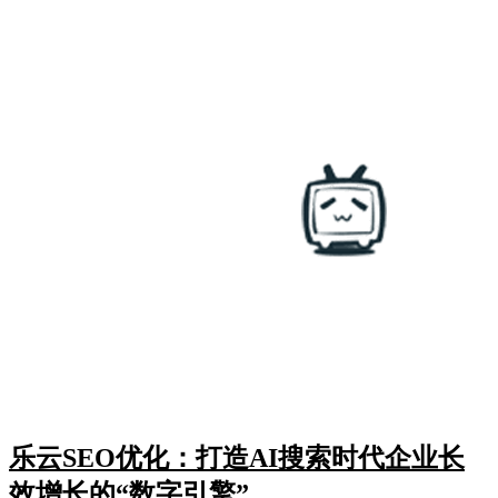
乐云SEO优化：打造AI搜索时代企业长
效增长的“数字引擎”