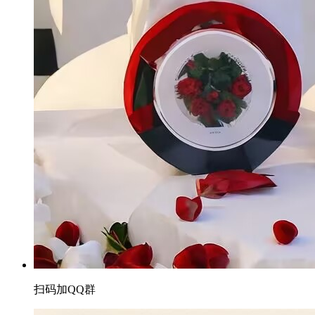
扫码加QQ群