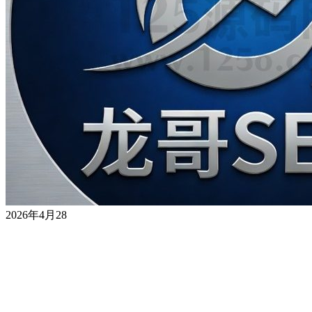
2026年4月28