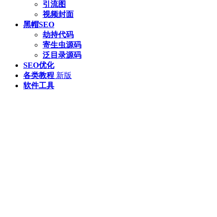
引流图
视频封面
黑帽SEO
劫持代码
寄生虫源码
泛目录源码
SEO优化
各类教程
新版
软件工具