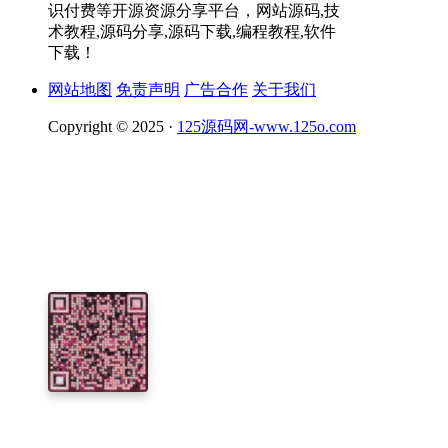
识付费等开源资源分享平台，网站源码,技
术教程,源码分享,源码下载,编程教程,软件
下载！
网站地图
免责声明
广告合作
关于我们
Copyright © 2025 ·
125源码网-www.125o.com