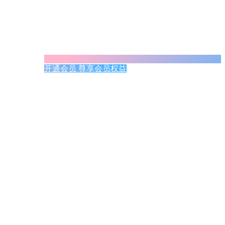
开通会员 尊享会员权益