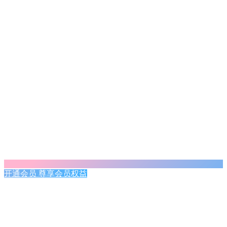
开通会员 尊享会员权益