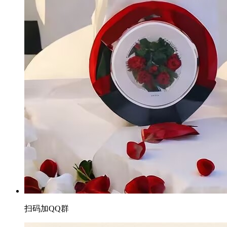
扫码加QQ群