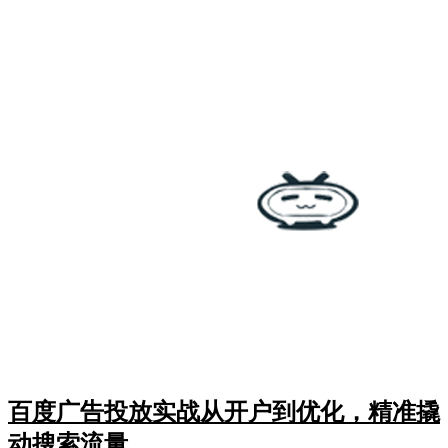
百度广告投放实战从开户到优化，精准撬
动搜索流量