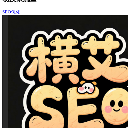
SEO优化