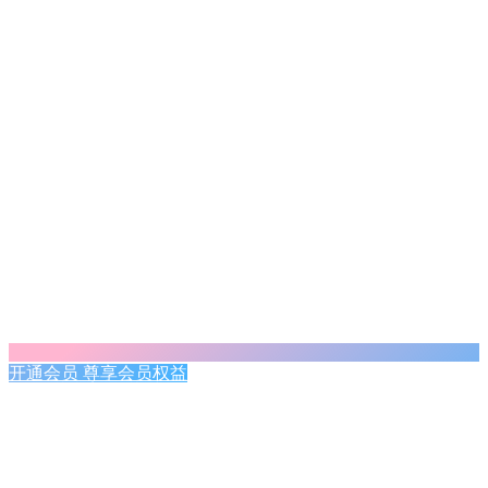
开通会员 尊享会员权益