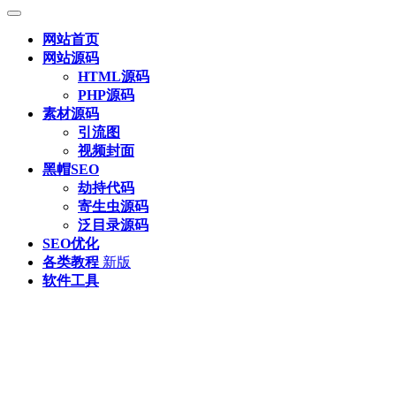
网站首页
网站源码
HTML源码
PHP源码
素材源码
引流图
视频封面
黑帽SEO
劫持代码
寄生虫源码
泛目录源码
SEO优化
各类教程
新版
软件工具