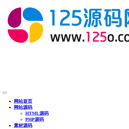
网站首页
网站源码
HTML源码
PHP源码
素材源码