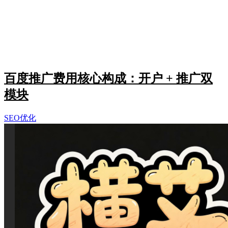
百度推广费用核心构成：开户 + 推广双
模块
SEO优化