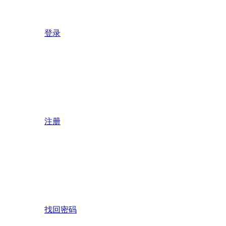
登录
注册
找回密码