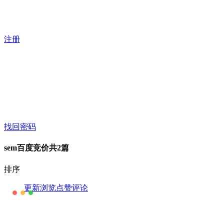
注册
找回密码
sem百度竞价
共2篇
排序
更新
浏览
点赞
评论