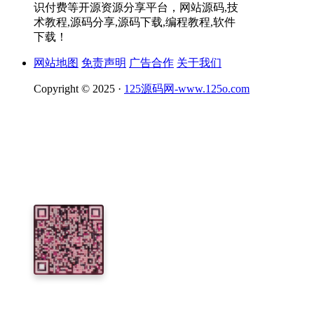
识付费等开源资源分享平台，网站源码,技
术教程,源码分享,源码下载,编程教程,软件
下载！
网站地图
免责声明
广告合作
关于我们
Copyright © 2025 ·
125源码网-www.125o.com