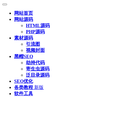
网站首页
网站源码
HTML源码
PHP源码
素材源码
引流图
视频封面
黑帽SEO
劫持代码
寄生虫源码
泛目录源码
SEO优化
各类教程
新版
软件工具