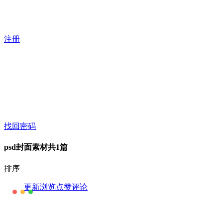
注册
找回密码
psd封面素材
共1篇
排序
更新
浏览
点赞
评论