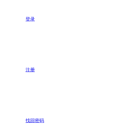
登录
注册
找回密码