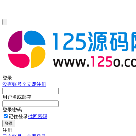
登录
没有账号？立即注册
用户名或邮箱
登录密码
记住登录
找回密码
登录
注册