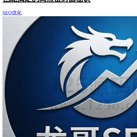
SEO优化