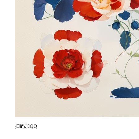
扫码加QQ