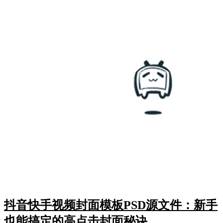
抖音快手视频封面模板PSD源文件：新手
也能搞定的高点击封面秘诀