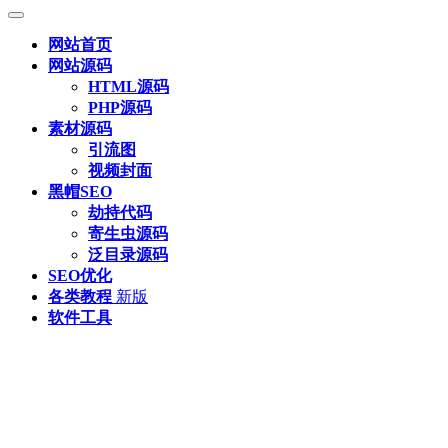
网站首页
网站源码
HTML源码
PHP源码
素材源码
引流图
视频封面
黑帽SEO
劫持代码
寄生虫源码
泛目录源码
SEO优化
各类教程
新版
软件工具