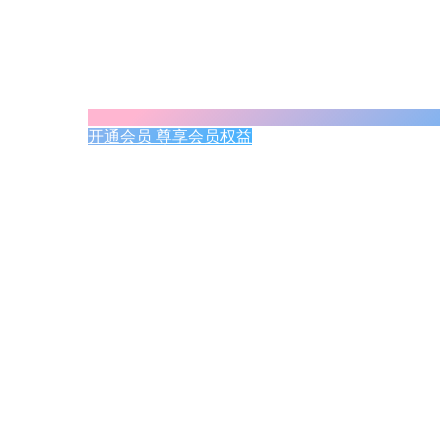
开通会员 尊享会员权益