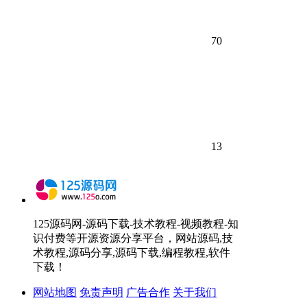
70
13
125源码网-源码下载-技术教程-视频教程-知
识付费等开源资源分享平台，网站源码,技
术教程,源码分享,源码下载,编程教程,软件
下载！
网站地图
免责声明
广告合作
关于我们