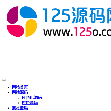
网站首页
网站源码
HTML源码
PHP源码
素材源码