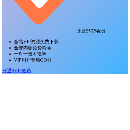
开通SVIP会员
全站VIP资源免费下载
全部内容免费阅读
一对一技术指导
VIP用户专属QQ群
开通SVIP会员