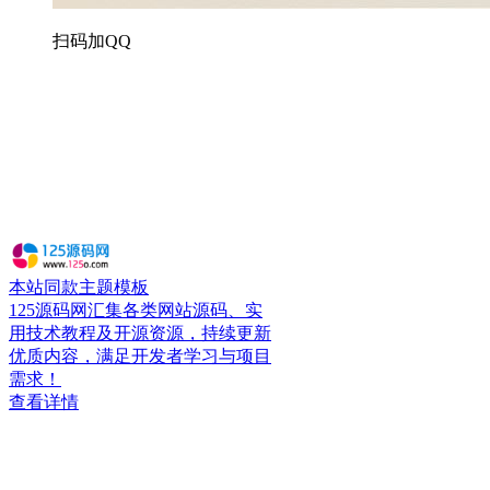
扫码加QQ
本站同款主题模板
125源码网汇集各类网站源码、实
用技术教程及开源资源，持续更新
优质内容，满足开发者学习与项目
需求！
查看详情