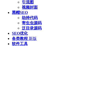
引流图
视频封面
黑帽SEO
劫持代码
寄生虫源码
泛目录源码
SEO优化
各类教程
新版
软件工具