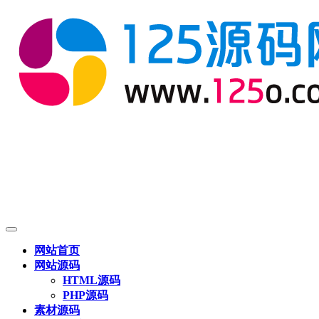
网站首页
网站源码
HTML源码
PHP源码
素材源码