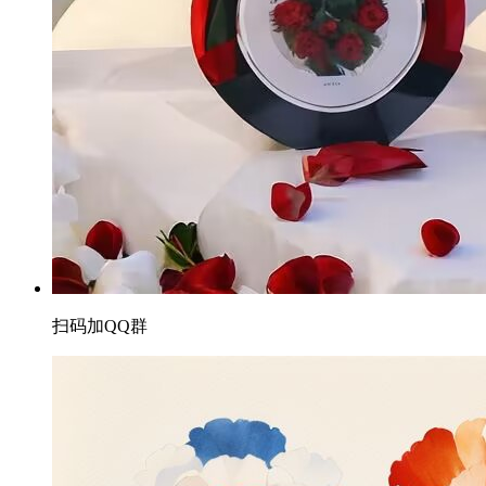
扫码加QQ群