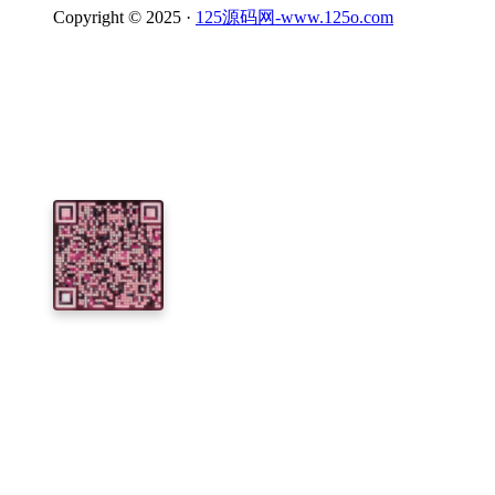
Copyright © 2025 ·
125源码网-www.125o.com