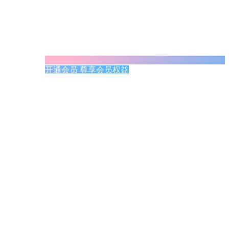
开通会员 尊享会员权益