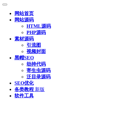
网站首页
网站源码
HTML源码
PHP源码
素材源码
引流图
视频封面
黑帽SEO
劫持代码
寄生虫源码
泛目录源码
SEO优化
各类教程
新版
软件工具