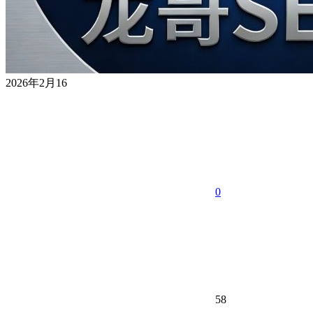
2026年2月16
0
58