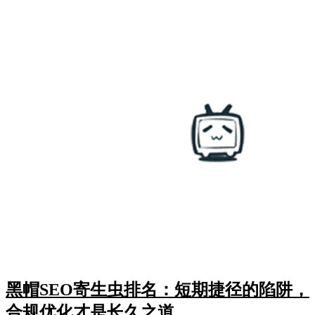
黑帽SEO寄生虫排名：短期捷径的陷阱，
合规优化才是长久之道