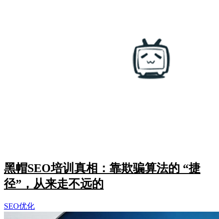
黑帽SEO培训真相：靠欺骗算法的 “捷
径”，从来走不远的
SEO优化