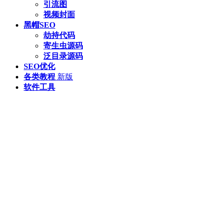
引流图
视频封面
黑帽SEO
劫持代码
寄生虫源码
泛目录源码
SEO优化
各类教程
新版
软件工具