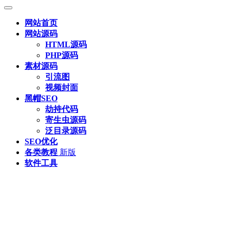
网站首页
网站源码
HTML源码
PHP源码
素材源码
引流图
视频封面
黑帽SEO
劫持代码
寄生虫源码
泛目录源码
SEO优化
各类教程
新版
软件工具