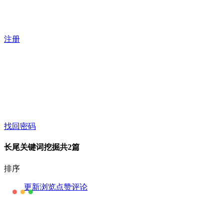
注册
找回密码
长尾关键词挖掘
共2篇
排序
更新
浏览
点赞
评论