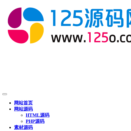
网站首页
网站源码
HTML源码
PHP源码
素材源码