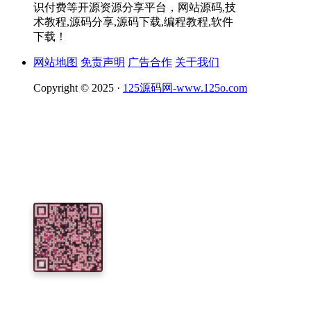
识付费等开源资源分享平台，网站源码,技
术教程,源码分享,源码下载,编程教程,软件
下载！
网站地图
免责声明
广告合作
关于我们
Copyright © 2025 ·
125源码网-www.125o.com