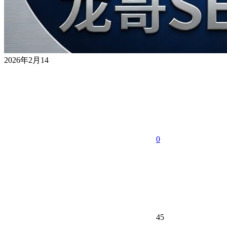
2026年2月14
0
45