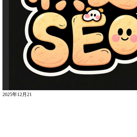
2025年12月21