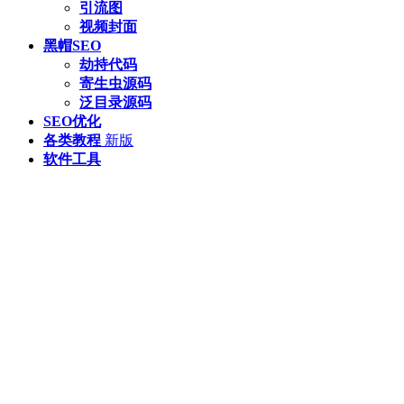
引流图
视频封面
黑帽SEO
劫持代码
寄生虫源码
泛目录源码
SEO优化
各类教程
新版
软件工具