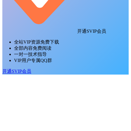
开通SVIP会员
全站VIP资源免费下载
全部内容免费阅读
一对一技术指导
VIP用户专属QQ群
开通SVIP会员