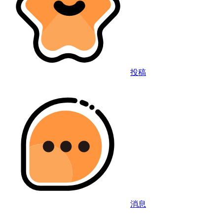
投稿
消息