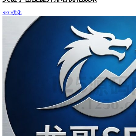
SEO优化