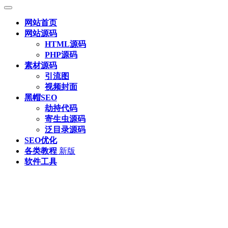
网站首页
网站源码
HTML源码
PHP源码
素材源码
引流图
视频封面
黑帽SEO
劫持代码
寄生虫源码
泛目录源码
SEO优化
各类教程
新版
软件工具