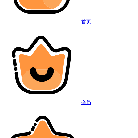
首页
会员