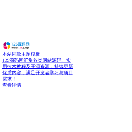
本站同款主题模板
125源码网汇集各类网站源码、实
用技术教程及开源资源，持续更新
优质内容，满足开发者学习与项目
需求！
查看详情