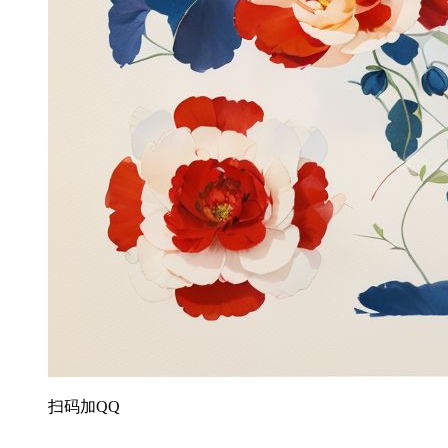
扫码加QQ