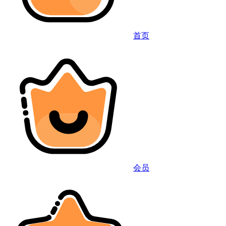
首页
会员