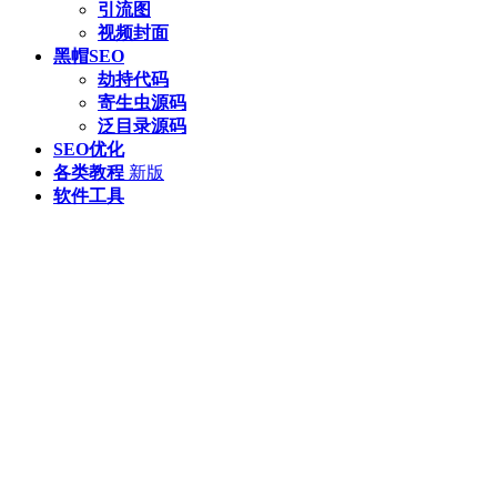
引流图
视频封面
黑帽SEO
劫持代码
寄生虫源码
泛目录源码
SEO优化
各类教程
新版
软件工具