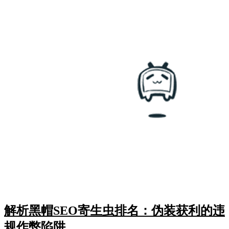
解析黑帽SEO寄生虫排名：伪装获利的违
规作弊陷阱