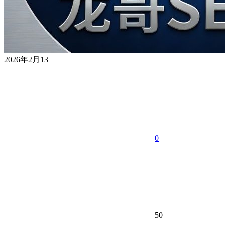
2026年2月13
0
50