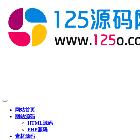
网站首页
网站源码
HTML源码
PHP源码
素材源码