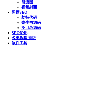
引流图
视频封面
黑帽SEO
劫持代码
寄生虫源码
泛目录源码
SEO优化
各类教程
新版
软件工具