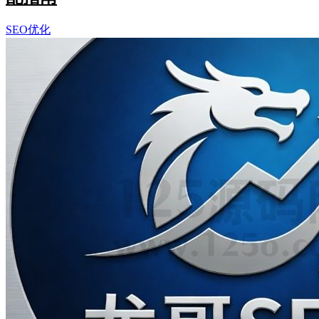
SEO优化