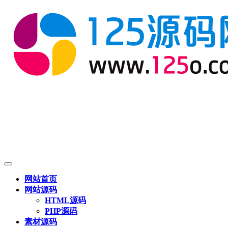
网站首页
网站源码
HTML源码
PHP源码
素材源码