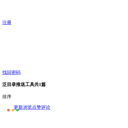
注册
找回密码
泛目录推送工具
共1篇
排序
更新
浏览
点赞
评论