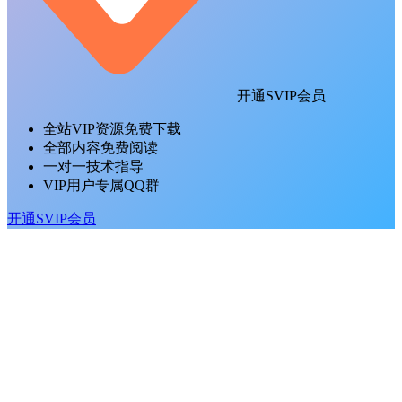
开通SVIP会员
全站VIP资源免费下载
全部内容免费阅读
一对一技术指导
VIP用户专属QQ群
开通SVIP会员