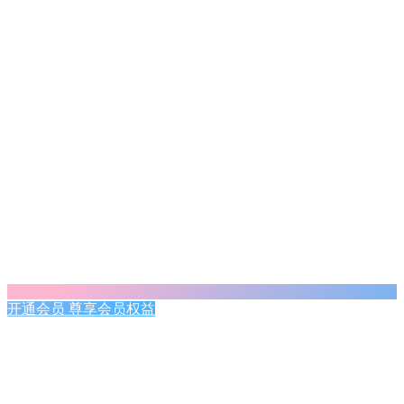
开通会员 尊享会员权益