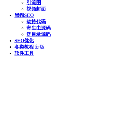
引流图
视频封面
黑帽SEO
劫持代码
寄生虫源码
泛目录源码
SEO优化
各类教程
新版
软件工具