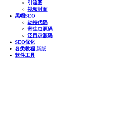
引流图
视频封面
黑帽SEO
劫持代码
寄生虫源码
泛目录源码
SEO优化
各类教程
新版
软件工具