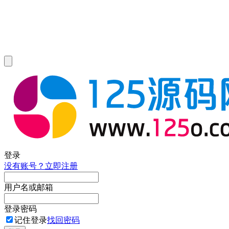
登录
没有账号？立即注册
用户名或邮箱
登录密码
记住登录
找回密码