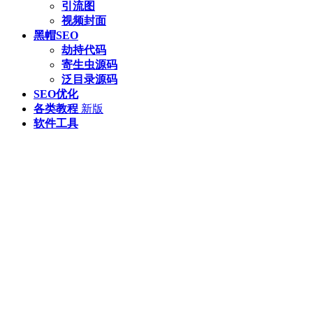
引流图
视频封面
黑帽SEO
劫持代码
寄生虫源码
泛目录源码
SEO优化
各类教程
新版
软件工具