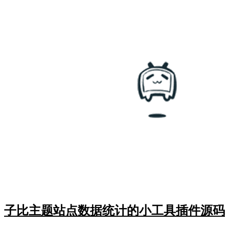
子比主题站点数据统计的小工具插件源码