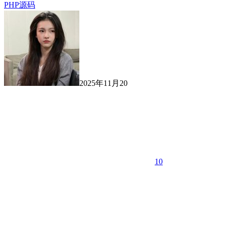
PHP源码
2025年11月20
10