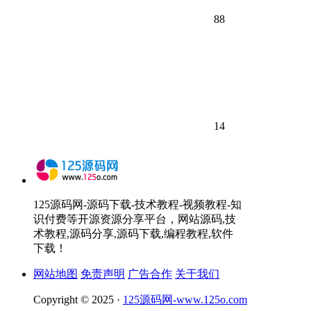
88
14
125源码网-源码下载-技术教程-视频教程-知
识付费等开源资源分享平台，网站源码,技
术教程,源码分享,源码下载,编程教程,软件
下载！
网站地图
免责声明
广告合作
关于我们
Copyright © 2025 ·
125源码网-www.125o.com