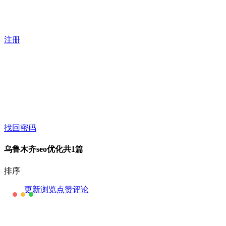
注册
找回密码
乌鲁木齐seo优化
共1篇
排序
更新
浏览
点赞
评论