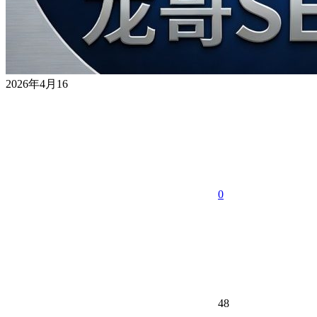
2026年4月16
0
48