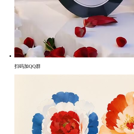
扫码加QQ群