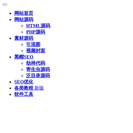
网站首页
网站源码
HTML源码
PHP源码
素材源码
引流图
视频封面
黑帽SEO
劫持代码
寄生虫源码
泛目录源码
SEO优化
各类教程
新版
软件工具