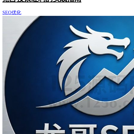
SEO优化