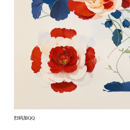
扫码加QQ